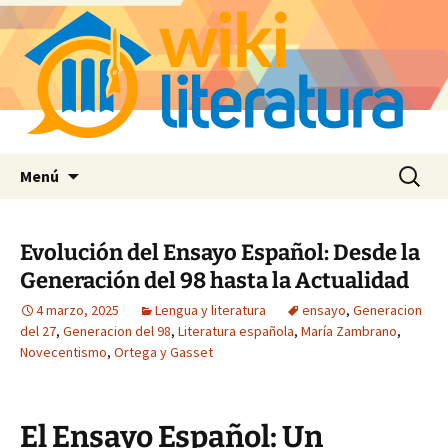
Saltar
Buscar:
Menú
al
contenido
Evolución del Ensayo Español: Desde la
Generación del 98 hasta la Actualidad
4 marzo, 2025
Lengua y literatura
ensayo
,
Generacion
del 27
,
Generacion del 98
,
Literatura española
,
María Zambrano
,
Novecentismo
,
Ortega y Gasset
El Ensayo Español: Un