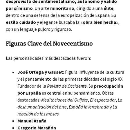
desprovisto de sentimentalismo, autónomo y válido
por sí mismo
. Un arte
minoritario
, dirigido a una
élite
,
dentro de una defensa de la europeización de España. Su
estilo cuidado
y elegante buscaba la
«obra bien hecha»
,
con un lenguaje pulcro y riguroso.
Figuras Clave del Novecentismo
Las personalidades más destacadas fueron:
José Ortega y Gasset:
Figura influyente de la cultura
y el pensamiento de las primeras décadas del siglo XX.
Fundador de la
Revista de Occidente
. Su
preocupación
por España
es central en su pensamiento. Obras
destacadas:
Meditaciones del Quijote
,
El espectador
,
La
deshumanización del arte
,
España invertebrada
y
La
rebelión de las masas
.
Manuel Azaña
Gregorio Marañón