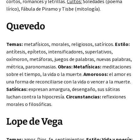
cortos, romances y letrillas.
Cultos:
Soledades (poema
lírico), Fábula de Piramo y Tisbe (mitología).
Quevedo
Temas:
metafísicos, morales, religiosos, satíricos.
Estilo:
antítesis, epítetos, intensificadores, superlativos,
oxímoron, metáforas, juegos de palabras, nuevas palabras,
métrica, paronomasias.
Obras:
Metafísicas:
meditaciones
sobre el tiempo, la vida o la muerte.
Amorosos:
el amor es
una forma de reconciliarse con la vida o vencer a la muerte.
Satíricas:
expresan amargura, desengaño, sus sátiras
luchan contra la hipocresía.
Circunstancias:
reflexiones
morales o filosóficas.
Lope de Vega
Temas:
amor, Dios, fe, sentimientos.
Estilo:
Vida y poesía: