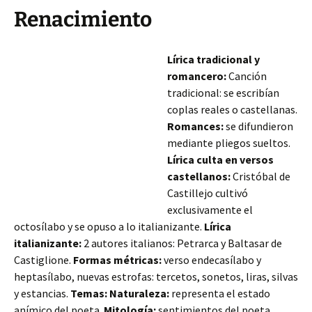
Renacimiento
Lírica tradicional y
romancero:
Canción
tradicional: se escribían
coplas reales o castellanas.
Romances:
se difundieron
mediante pliegos sueltos.
Lírica culta en versos
castellanos:
Cristóbal de
Castillejo cultivó
exclusivamente el
octosílabo y se opuso a lo italianizante.
Lírica
italianizante:
2 autores italianos: Petrarca y Baltasar de
Castiglione.
Formas métricas:
verso endecasílabo y
heptasílabo, nuevas estrofas: tercetos, sonetos, liras, silvas
y estancias.
Temas:
Naturaleza:
representa el estado
anímico del poeta.
Mitología:
sentimientos del poeta.