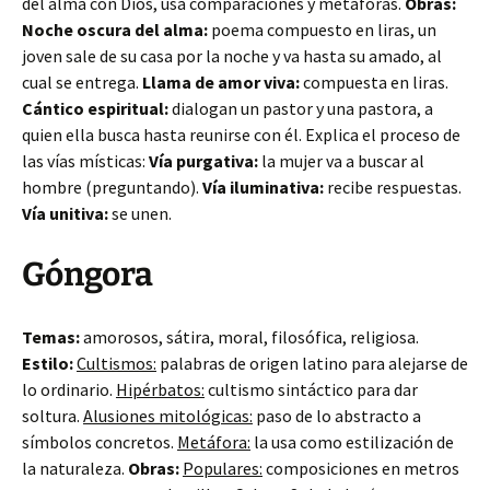
del alma con Dios, usa comparaciones y metáforas.
Obras:
Noche oscura del alma:
poema compuesto en liras, un
joven sale de su casa por la noche y va hasta su amado, al
cual se entrega.
Llama de amor viva:
compuesta en liras.
Cántico espiritual:
dialogan un pastor y una pastora, a
quien ella busca hasta reunirse con él. Explica el proceso de
las vías místicas:
Vía purgativa:
la mujer va a buscar al
hombre (preguntando).
Vía iluminativa:
recibe respuestas.
Vía unitiva:
se unen.
Góngora
Temas:
amorosos, sátira, moral, filosófica, religiosa.
Estilo:
Cultismos:
palabras de origen latino para alejarse de
lo ordinario.
Hipérbatos:
cultismo sintáctico para dar
soltura.
Alusiones mitológicas:
paso de lo abstracto a
símbolos concretos.
Metáfora:
la usa como estilización de
la naturaleza.
Obras:
Populares:
composiciones en metros