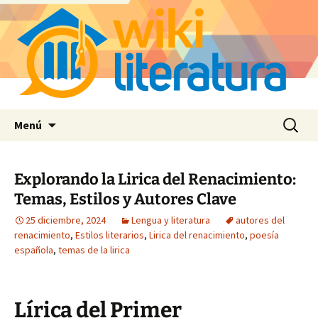
Saltar
Buscar:
Menú
al
contenido
Explorando la Lirica del Renacimiento:
Temas, Estilos y Autores Clave
25 diciembre, 2024
Lengua y literatura
autores del
renacimiento
,
Estilos literarios
,
Lirica del renacimiento
,
poesía
española
,
temas de la lirica
Lírica del Primer