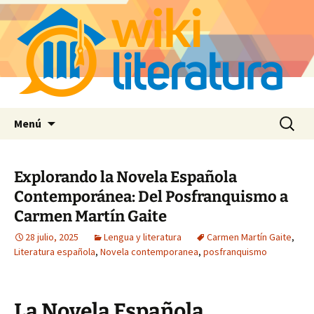
Saltar
Buscar:
Menú
al
contenido
Explorando la Novela Española
Contemporánea: Del Posfranquismo a
Carmen Martín Gaite
28 julio, 2025
Lengua y literatura
Carmen Martín Gaite
,
Literatura española
,
Novela contemporanea
,
posfranquismo
La Novela Española