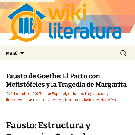
Saltar
Buscar:
Menú
al
contenido
Fausto de Goethe: El Pacto con
Mefistófeles y la Tragedia de Margarita
14 octubre, 2025
Español, estudios lingüísticos y
literarios
Fausto
,
Goethe
,
Literatura Clásica
,
Mefistófeles
Fausto: Estructura y