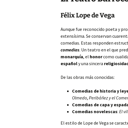
Félix Lope de Vega
Aunque fue reconocido poeta y pros
extensísima. Se conservan cuarent
comedias. Estas responden estruct
comedias
. Un teatro en el que pre
monarquía
, el
honor
como cualida
español
y una sincera
religiosida
De las obras más conocidas:
Comedias de historia y le
Olmedo
,
Peribáñez y el Com
Comedias de capa y espad
Comedias novelescas
:
El vi
El estilo de Lope de Vega se caract