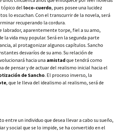
de unos cincuenta años que enloquece por leer novelas
l tópico del
loco-cuerdo
, pues posee una lucidez
os lo escuchan. Con el transcurrir de la novela, será
rminar recuperando la cordura.
de labrador, aparentemente torpe, fiel a su amo,
de la vida muy popular. Será en la segunda parte
ancia, al protagonizar algunos capítulos. Sancho
nstantes desvaríos de su amo. Su relación de
evolucionará hacia una
amistad
que tendrá como
de pensar y de actuar del realismo inicial hacia el
jotización de Sancho
. El proceso inverso, la
ote
, que le lleva del idealismo al realismo, será de
cto entre un individuo que desea llevar a cabo su sueño,
ar y social que se lo impide, se ha convertido en el