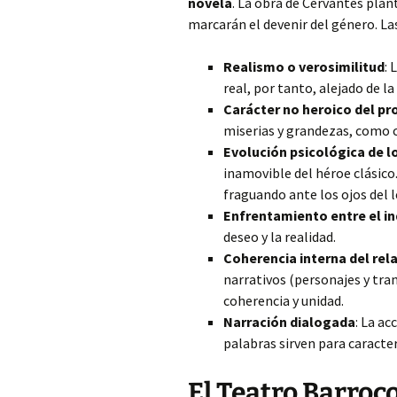
novela
. La obra de Cervantes plan
marcarán el devenir del género. La
Realismo o verosimilitud
: 
real, por tanto, alejado de l
Carácter no heroico del p
miserias y grandezas, como c
Evolución psicológica de l
inamovible del héroe clásico.
fraguando ante los ojos del l
Enfrentamiento entre el in
deseo y la realidad.
Coherencia interna del rel
narrativos (personajes y tram
coherencia y unidad.
Narración dialogada
: La ac
palabras sirven para caracter
El Teatro Barroco