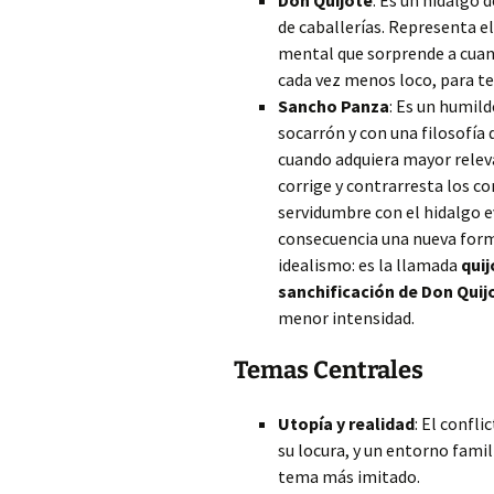
Don Quijote
: Es un hidalgo 
de caballerías. Representa e
mental que sorprende a cuant
cada vez menos loco, para te
Sancho Panza
: Es un humil
socarrón y con una filosofía 
cuando adquiera mayor relev
corrige y contrarresta los co
servidumbre con el hidalgo 
consecuencia una nueva forma 
idealismo: es la llamada
qui
sanchificación de Don Quij
menor intensidad.
Temas Centrales
Utopía y realidad
: El confli
su locura, y un entorno famili
tema más imitado.