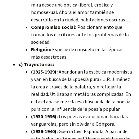
mira desde una óptica liberal, erótica y
homosexual. Ahora el amor también se
desarrolla en la ciudad, habitaciones oscuras…
Compromiso social:
Posicionamiento que
toman los escritores ante los problemas de la
sociedad.
Religión:
Especie de consuelo en las épocas
más desastrosas.
c) Trayectorias:
(1925-1929):
Abandonan la estética modernista
y van en busca de la «poesía pura». J.R. Jiménez
la crea a través de la palabra, sin reflejar la
realidad. Utilizaban metáforas complicadas. En
esta etapa se mezcla esa búsqueda de la poesía
pura con la influencia de la poesía popular.
(1930-1936):
Los poetas evolucionan hacia las
vanguardias, pero sin olvidar a Góngora.
(1936-1940):
Guerra Civil Española. A partir de
esta fecha, los temas políticos o sociales serán