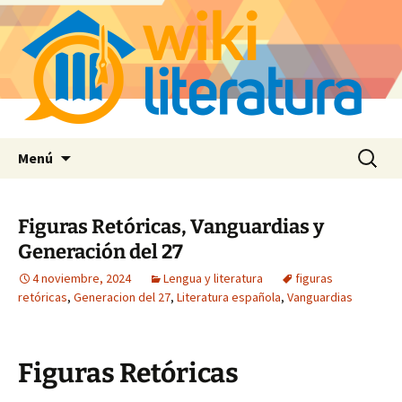
Saltar
Buscar:
Menú
al
contenido
Figuras Retóricas, Vanguardias y
Generación del 27
4 noviembre, 2024
Lengua y literatura
figuras
retóricas
,
Generacion del 27
,
Literatura española
,
Vanguardias
Figuras Retóricas