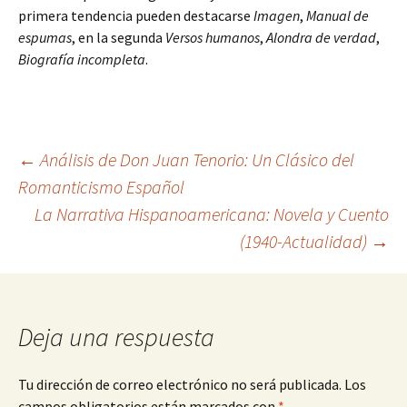
primera tendencia pueden destacarse
Imagen
,
Manual de
espumas
, en la segunda
Versos humanos
,
Alondra de verdad
,
Biografía incompleta
.
Navegación
←
Análisis de Don Juan Tenorio: Un Clásico del
Romanticismo Español
La Narrativa Hispanoamericana: Novela y Cuento
de
(1940-Actualidad)
→
entradas
Deja una respuesta
Tu dirección de correo electrónico no será publicada.
Los
campos obligatorios están marcados con
*