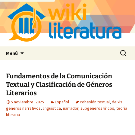
Saltar
Buscar:
Menú
al
contenido
Fundamentos de la Comunicación
Textual y Clasificación de Géneros
Literarios
5 noviembre, 2025
Español
cohesión textual
,
deixis
,
géneros narrativos
,
lingüística
,
narrador
,
subgéneros líricos
,
teoría
literaria