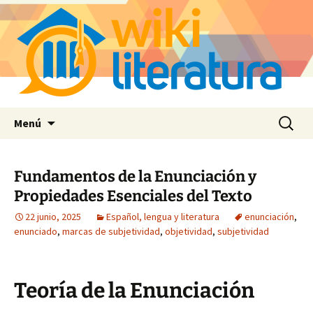
Saltar
Buscar:
Menú
al
contenido
Fundamentos de la Enunciación y
Propiedades Esenciales del Texto
22 junio, 2025
Español, lengua y literatura
enunciación
,
enunciado
,
marcas de subjetividad
,
objetividad
,
subjetividad
Teoría de la Enunciación