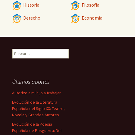
Historia
Filosofía
Derecho
Economía
Buscar:
Últimos aportes
Autorizo a mi hijo a trabajar
Evolución de la Literatura
Española del Siglo XX: Teatro,
Novela y Grandes Autores
Evolución de la Poesía
Española de Posguerra: Del