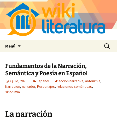
Saltar
Buscar:
Menú
al
contenido
Fundamentos de la Narración,
Semántica y Poesía en Español
7 julio, 2025
Español
acción narrativa
,
antonimia
,
Narracion
,
narrador
,
Personajes
,
relaciones semánticas
,
sinonimia
La narración