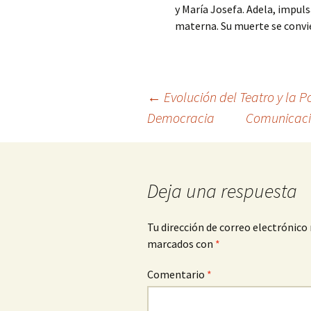
y María Josefa. Adela, impuls
materna. Su muerte se convie
Navegación
←
Evolución del Teatro y la 
Democracia
Comunicació
de
entradas
Deja una respuesta
Tu dirección de correo electrónico 
marcados con
*
Comentario
*