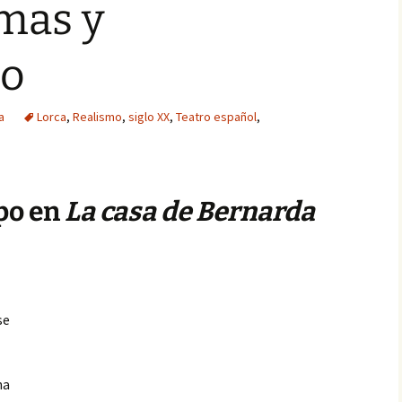
mas y
mo
a
Lorca
,
Realismo
,
siglo XX
,
Teatro español
,
mpo en
La casa de Bernarda
se
na