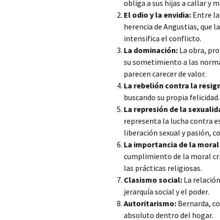
obliga a sus hijas a callar y 
El odio y la envidia:
Entre la
herencia de Angustias, que l
intensifica el conflicto.
La dominación:
La obra, pr
su sometimiento a las normas
parecen carecer de valor.
La rebelión contra la resig
buscando su propia felicidad.
La represión de la sexualida
representa la lucha contra e
liberación sexual y pasión, c
La importancia de la mora
cumplimiento de la moral cri
las prácticas religiosas.
Clasismo social:
La relación
jerarquía social y el poder.
Autoritarismo:
Bernarda, con
absoluto dentro del hogar.