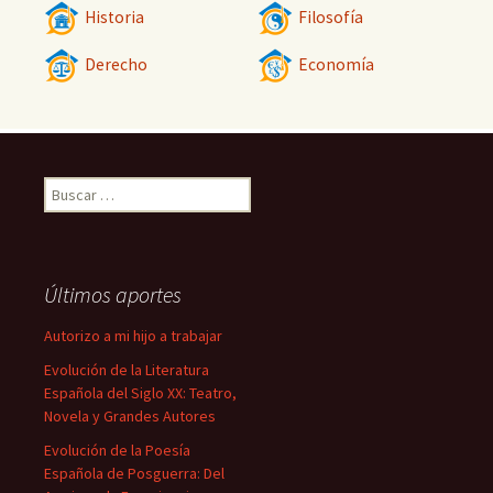
Historia
Filosofía
Derecho
Economía
Buscar:
Últimos aportes
Autorizo a mi hijo a trabajar
Evolución de la Literatura
Española del Siglo XX: Teatro,
Novela y Grandes Autores
Evolución de la Poesía
Española de Posguerra: Del