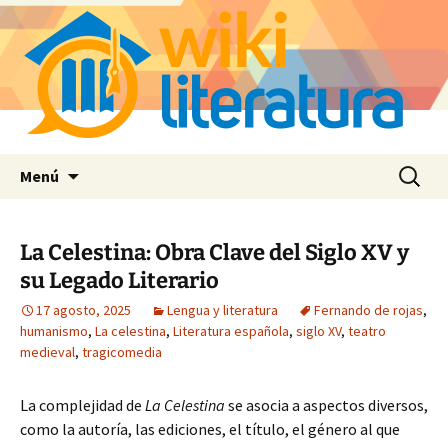
Saltar
Buscar:
Menú
al
contenido
La Celestina: Obra Clave del Siglo XV y
su Legado Literario
17 agosto, 2025
Lengua y literatura
Fernando de rojas
,
humanismo
,
La celestina
,
Literatura española
,
siglo XV
,
teatro
medieval
,
tragicomedia
La complejidad de
La Celestina
se asocia a aspectos diversos,
como la autoría, las ediciones, el título, el género al que