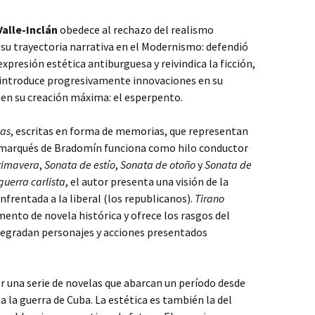
alle-Inclán
obedece al rechazo del realismo
 su trayectoria narrativa en el Modernismo: defendió
presión estética antiburguesa y reivindica la ficción,
án introduce progresivamente innovaciones en su
 en su creación máxima: el esperpento.
as
, escritas en forma de memorias, que representan
l marqués de Bradomín funciona como hilo conductor
rimavera
,
Sonata de estío
,
Sonata de otoño
y
Sonata de
guerra carlista
, el autor presenta una visión de la
enfrentada a la liberal (los republicanos).
Tirano
ento de novela histórica y ofrece los rasgos del
 degradan personajes y acciones presentados
r una serie de novelas que abarcan un período desde
ta la guerra de Cuba. La estética es también la del