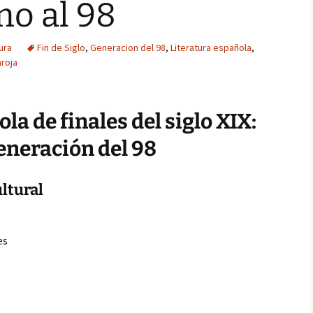
o al 98
ura
Fin de Siglo
,
Generacion del 98
,
Literatura española
,
aroja
la de finales del siglo XIX:
neración del 98
ultural
es