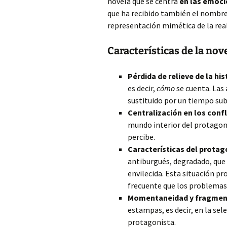
novela que se centra
en las emoci
que ha recibido también el nombr
representación mimética de la real
Características de la nove
Pérdida de relieve de la his
es decir,
cómo
se cuenta. Las
sustituido por un tiempo sub
Centralización en los conf
mundo interior del protagoni
percibe.
Características del protag
antiburgués, degradado, que 
envilecida. Esta situación p
frecuente que los problemas l
Momentaneidad y fragmen
estampas, es decir, en la se
protagonista.