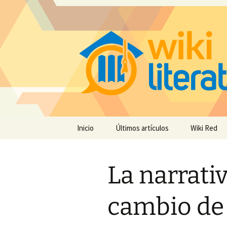
Saltar
Inicio
Últimos artículos
Wiki Red
al
contenido
La narrati
cambio de 