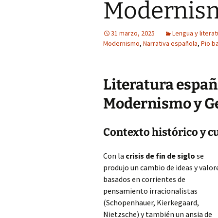
Modernism
31 marzo, 2025
Lengua y literat
Modernismo
,
Narrativa española
,
Pio b
Literatura españo
Modernismo y Ge
Contexto histórico y c
Con la
crisis de fin de siglo
se
produjo un cambio de ideas y valor
basados en corrientes de
pensamiento irracionalistas
(Schopenhauer, Kierkegaard,
Nietzsche) y también un ansia de