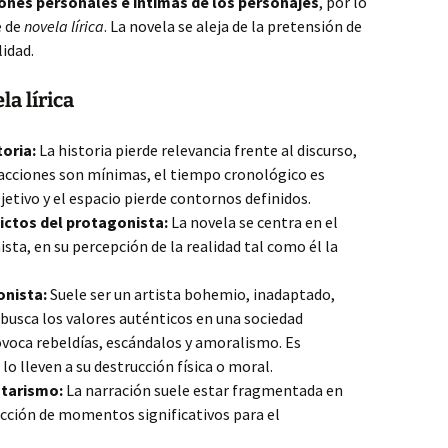
ones personales e íntimas de los personajes
, por lo
e de
novela lírica
. La novela se aleja de la pretensión de
idad.
la lírica
toria:
La historia pierde relevancia frente al discurso,
 acciones son mínimas, el tiempo cronológico es
jetivo y el espacio pierde contornos definidos.
lictos del protagonista:
La novela se centra en el
sta, en su percepción de la realidad tal como él la
onista:
Suele ser un artista bohemio, inadaptado,
busca los valores auténticos en una sociedad
rovoca rebeldías, escándalos y amoralismo. Es
o lleven a su destrucción física o moral.
tarismo:
La narración suele estar fragmentada en
lección de momentos significativos para el