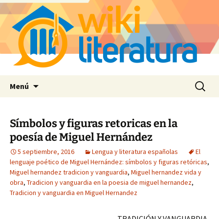
Saltar
Buscar:
Menú
al
contenido
Símbolos y figuras retoricas en la
poesía de Miguel Hernández
5 septiembre, 2016
Lengua y literatura españolas
El
lenguaje poético de Miguel Hernández: símbolos y figuras retóricas
,
Miguel hernandez tradicion y vanguardia
,
Miguel hernandez vida y
obra
,
Tradicion y vanguardia en la poesia de miguel hernandez
,
Tradicion y vanguardia en Miguel Hernandez
TRADICIÓN Y VANGUARDIA