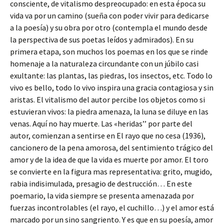
consciente, de vitalismo despreocupado: en esta época su
vida va por un camino (sueña con poder vivir para dedicarse
a la poesía) y su obra por otro (contempla el mundo desde
la perspectiva de sus poetas leídos y admirados). En su
primera etapa, son muchos los poemas en los que se rinde
homenaje a la naturaleza circundante con un júbilo casi
exultante: las plantas, las piedras, los insectos, etc. Todo lo
vivo es bello, todo lo vivo inspira una gracia contagiosa y sin
aristas. El vitalismo del autor percibe los objetos como si
estuvieran vivos: la piedra amenaza, la luna se diluye en las
venas. Aquí no hay muerte. Las «heridas’’ por parte del
autor, comienzan a sentirse en El rayo que no cesa (1936),
cancionero de la pena amorosa, del sentimiento trágico del
amor y de la idea de que la vida es muerte por amor. El toro
se convierte en la figura mas representativa: grito, mugido,
rabia indisimulada, presagio de destrucción… En este
poemario, la vida siempre se presenta amenazada por
fuerzas incontrolables (el rayo, el cuchillo…) y el amor está
marcado por un sino sangriento. Y es que en su poesía, amor