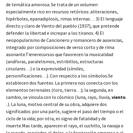
de temática amorosa. Se trata de un volumen
especialmente rico en recursos retóricos: aliteraciones,
hipérboles, epanadiplosis, rimas internas… 3) El lenguaje
directo y claro de Viento del pueblo (1937), que pretende
defender la libertad e increpar a los tiranos. 4) El
neopopularismo de Cancionero y romancero de ausencias,
integrado por composiciones de verso corto y de rima
asonante.Tienerecursos que favorecen la musicalidad
(anáforas, paralelismos, estribillos, estructuras
circulares…) o la expresividad (símiles,
personificaciones…). Con respecto a los símbolos.Se
establecen dos fuentes. La primera nos conecta con los
elementos terrenales (toro, tierra…); la segunda, en
cambio, se vincula con lo cósmico (luna, rayo, lluvia,
viento
.
..). La luna, motivo central de su obra, adquiere dos
significados: por una parte, sugiere el paso del tiempo o el
ciclo de la vida; por otra, es signo de fatalidad y de
muerte.Mas tarde, aparecen el rayo, el cuchillo, la navaja o
la espada, asociados al dolor, a la frustración amorosa o al