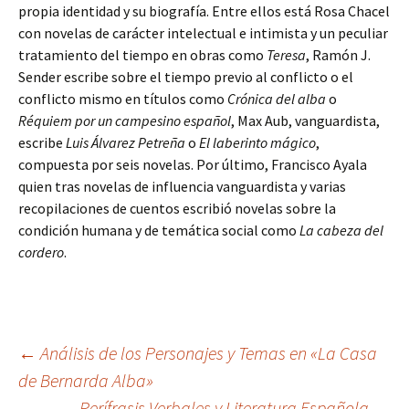
propia identidad y su biografía. Entre ellos está Rosa Chacel
con novelas de carácter intelectual e intimista y un peculiar
tratamiento del tiempo en obras como
Teresa
, Ramón J.
Sender escribe sobre el tiempo previo al conflicto o el
conflicto mismo en títulos como
Crónica del alba
o
Réquiem por un campesino español
, Max Aub, vanguardista,
escribe
Luis Álvarez Petreña
o
El laberinto mágico
,
compuesta por seis novelas. Por último, Francisco Ayala
quien tras novelas de influencia vanguardista y varias
recopilaciones de cuentos escribió novelas sobre la
condición humana y de temática social como
La cabeza del
cordero
.
Navegación
←
Análisis de los Personajes y Temas en «La Casa
de Bernarda Alba»
Perífrasis Verbales y Literatura Española
→