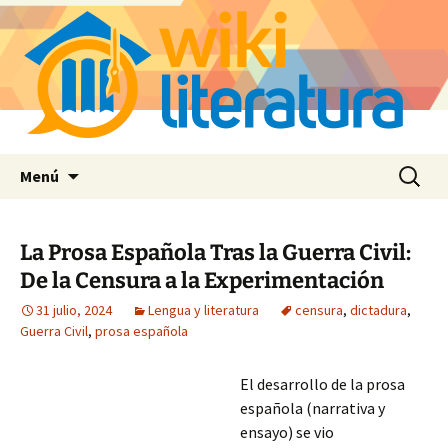
Saltar
Buscar:
Menú
al
contenido
La Prosa Española Tras la Guerra Civil:
De la Censura a la Experimentación
31 julio, 2024
Lengua y literatura
censura
,
dictadura
,
Guerra Civil
,
prosa española
El desarrollo de la prosa
española (narrativa y
ensayo) se vio