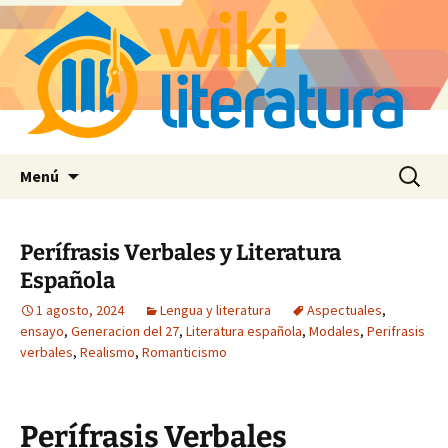
Saltar
Buscar:
Menú
al
contenido
Perífrasis Verbales y Literatura
Española
1 agosto, 2024
Lengua y literatura
Aspectuales
,
ensayo
,
Generacion del 27
,
Literatura española
,
Modales
,
Perifrasis
verbales
,
Realismo
,
Romanticismo
Perífrasis Verbales