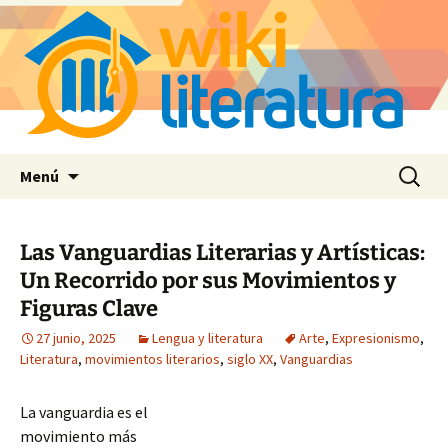
Saltar
Buscar:
Menú
al
contenido
Las Vanguardias Literarias y Artísticas:
Un Recorrido por sus Movimientos y
Figuras Clave
27 junio, 2025
Lengua y literatura
Arte
,
Expresionismo
,
Literatura
,
movimientos literarios
,
siglo XX
,
Vanguardias
La vanguardia es el
movimiento más