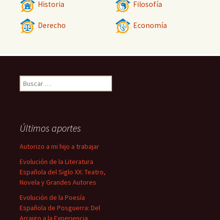
Historia
Filosofía
Derecho
Economía
Buscar:
Últimos aportes
Autorizo a mi hijo a trabajar
Evolución de la Literatura
Española del Siglo XX: Teatro,
Novela y Grandes Autores
Evolución de la Poesía
Española de Posguerra: Del
Arraigo a la Experiencia