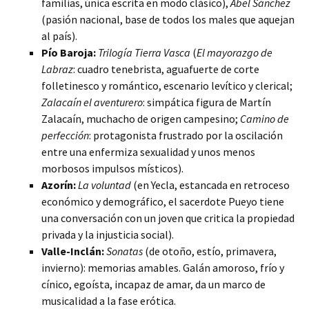
familias, única escrita en modo clásico),
Abel Sánchez
(pasión nacional, base de todos los males que aquejan
al país).
Pío Baroja:
Trilogía Tierra Vasca
(
El mayorazgo de
Labraz
: cuadro tenebrista, aguafuerte de corte
folletinesco y romántico, escenario levítico y clerical;
Zalacaín el aventurero
: simpática figura de Martín
Zalacaín, muchacho de origen campesino;
Camino de
perfección
: protagonista frustrado por la oscilación
entre una enfermiza sexualidad y unos menos
morbosos impulsos místicos).
Azorín:
La voluntad
(en Yecla, estancada en retroceso
económico y demográfico, el sacerdote Pueyo tiene
una conversación con un joven que critica la propiedad
privada y la injusticia social).
Valle-Inclán:
Sonatas
(de otoño, estío, primavera,
invierno): memorias amables. Galán amoroso, frío y
cínico, egoísta, incapaz de amar, da un marco de
musicalidad a la fase erótica.