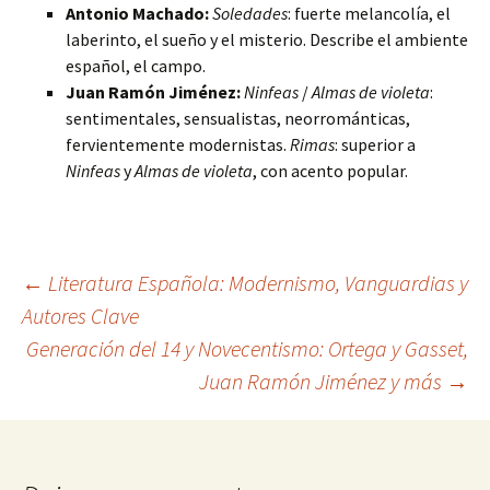
Antonio Machado:
Soledades
: fuerte melancolía, el
laberinto, el sueño y el misterio. Describe el ambiente
español, el campo.
Juan Ramón Jiménez:
Ninfeas
/
Almas de violeta
:
sentimentales, sensualistas, neorrománticas,
fervientemente modernistas.
Rimas
: superior a
Ninfeas
y
Almas de violeta
, con acento popular.
Navegación
←
Literatura Española: Modernismo, Vanguardias y
Autores Clave
Generación del 14 y Novecentismo: Ortega y Gasset,
de
Juan Ramón Jiménez y más
→
entradas