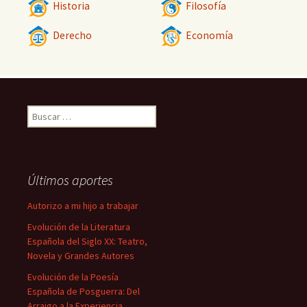
Historia
Filosofía
Derecho
Economía
Buscar:
Últimos aportes
Autorizo a mi hijo a trabajar
Evolución de la Literatura
Española del Siglo XX: Teatro,
Novela y Grandes Autores
Evolución de la Poesía
Española de Posguerra: Del
Arraigo a la Experiencia