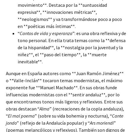
movimiento**. Destaca por la **suntuosidad
expresiva**, **innovaciones métricas**,
**neologismos** y va transformándose poco a poco
en **poéticas más íntimas**.
“
Cantos de vida y esperanza
”: es una obra reflexiva y de
tono personal. En ella trata temas como la **defensa
de la hispanidad**, la **nostalgia por la juventud y la
niñez**, el **paso del tiempo**, la **muerte
inevitable**.
Aunque en España autores como **Juan Ramón Jiménez**
o **Valle-Inclán** tocaron temas modernistas, el máximo
exponente fue **Manuel Machado**. En sus obras funde
influencias modernistas con el **sentir andaluz**, por lo
que encontramos tonos más ligeros y reflexivos. Entre sus
obras destacan “
Alma
” (recreaciones de la copla andaluza),
“
El mal poema
” (sobre su vida bohemia y nocturna), “
Cante
jondo
” (reflejo de la Andalucía popular) y “
Ars moriendi
”
(poemas melancólicos y reflexivos). También son dignos de