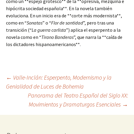
como un **espejo grotesco** de la **opresiva, mezquina e
hipócrita sociedad española**. En la novela también
evoluciona. En un inicio era de **corte más modernista**,
como en “
Sonatas
” o “
Flor de santidad
”, pero tras una
transición (“
La guerra carlista
”) aplica el esperpento a la
novela como en “
Tirano Banderas
”, que narra la **caída de
los dictadores hispanoamericanos**.
Navegación
←
Valle-Inclán: Esperpento, Modernismo y la
Genialidad de Luces de Bohemia
Panorama del Teatro Español del Siglo XX:
de
Movimientos y Dramaturgos Esenciales
→
entradas