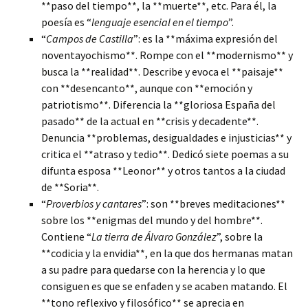
**paso del tiempo**, la **muerte**, etc. Para él, la
poesía es “
lenguaje esencial en el tiempo
”.
“
Campos de Castilla
”: es la **máxima expresión del
noventayochismo**. Rompe con el **modernismo** y
busca la **realidad**. Describe y evoca el **paisaje**
con **desencanto**, aunque con **emoción y
patriotismo**. Diferencia la **gloriosa España del
pasado** de la actual en **crisis y decadente**.
Denuncia **problemas, desigualdades e injusticias** y
critica el **atraso y tedio**. Dedicó siete poemas a su
difunta esposa **Leonor** y otros tantos a la ciudad
de **Soria**.
“
Proverbios y cantares
”: son **breves meditaciones**
sobre los **enigmas del mundo y del hombre**.
Contiene “
La tierra de Álvaro González
”, sobre la
**codicia y la envidia**, en la que dos hermanas matan
a su padre para quedarse con la herencia y lo que
consiguen es que se enfaden y se acaben matando. El
**tono reflexivo y filosófico** se aprecia en