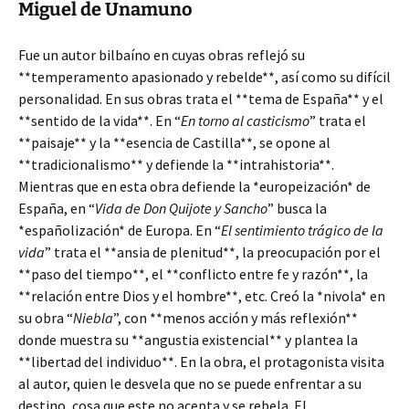
Miguel de Unamuno
Fue un autor bilbaíno en cuyas obras reflejó su
**temperamento apasionado y rebelde**, así como su difícil
personalidad. En sus obras trata el **tema de España** y el
**sentido de la vida**. En “
En torno al casticismo
” trata el
**paisaje** y la **esencia de Castilla**, se opone al
**tradicionalismo** y defiende la **intrahistoria**.
Mientras que en esta obra defiende la *europeización* de
España, en “
Vida de Don Quijote y Sancho
” busca la
*españolización* de Europa. En “
El sentimiento trágico de la
vida
” trata el **ansia de plenitud**, la preocupación por el
**paso del tiempo**, el **conflicto entre fe y razón**, la
**relación entre Dios y el hombre**, etc. Creó la *nivola* en
su obra “
Niebla
”, con **menos acción y más reflexión**
donde muestra su **angustia existencial** y plantea la
**libertad del individuo**. En la obra, el protagonista visita
al autor, quien le desvela que no se puede enfrentar a su
destino, cosa que este no acepta y se rebela. El