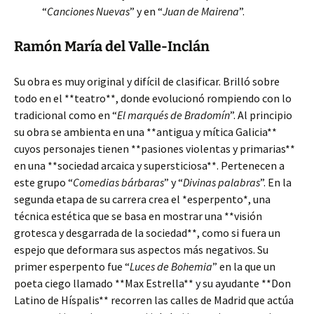
“
Canciones Nuevas
” y en “
Juan de Mairena
”.
Ramón María del Valle-Inclán
Su obra es muy original y difícil de clasificar. Brilló sobre
todo en el **teatro**, donde evolucionó rompiendo con lo
tradicional como en “
El marqués de Bradomín
”. Al principio
su obra se ambienta en una **antigua y mítica Galicia**
cuyos personajes tienen **pasiones violentas y primarias**
en una **sociedad arcaica y supersticiosa**. Pertenecen a
este grupo “
Comedias bárbaras
” y “
Divinas palabras
”. En la
segunda etapa de su carrera crea el *esperpento*, una
técnica estética que se basa en mostrar una **visión
grotesca y desgarrada de la sociedad**, como si fuera un
espejo que deformara sus aspectos más negativos. Su
primer esperpento fue “
Luces de Bohemia
” en la que un
poeta ciego llamado **Max Estrella** y su ayudante **Don
Latino de Híspalis** recorren las calles de Madrid que actúa