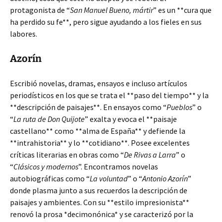
protagonista de “
San Manuel Bueno, mártir
” es un **cura que
ha perdido su fe**, pero sigue ayudando a los fieles en sus
labores.
Azorín
Escribió novelas, dramas, ensayos e incluso artículos
periodísticos en los que se trata el **paso del tiempo** y la
**descripción de paisajes**. En ensayos como “
Pueblos
” o
“
La ruta de Don Quijote
” exalta y evoca el **paisaje
castellano** como **alma de España** y defiende la
**intrahistoria** y lo **cotidiano**. Posee excelentes
críticas literarias en obras como “
De Rivas a Larra
” o
“
Clásicos y modernos
”. Encontramos novelas
autobiográficas como “
La voluntad
” o “
Antonio Azorín
”
donde plasma junto a sus recuerdos la descripción de
paisajes y ambientes. Con su **estilo impresionista**
renovó la prosa *decimonónica* y se caracterizó por la