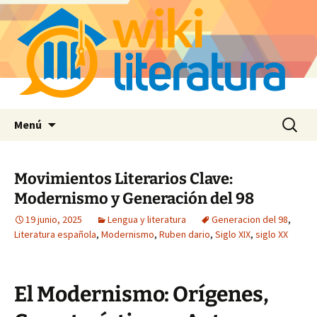
Saltar
Buscar:
Menú
al
contenido
Movimientos Literarios Clave:
Modernismo y Generación del 98
19 junio, 2025
Lengua y literatura
Generacion del 98
,
Literatura española
,
Modernismo
,
Ruben dario
,
Siglo XIX
,
siglo XX
El Modernismo: Orígenes,