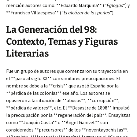
mención autores como: **Eduardo Marquina** (“
Églogas
”) y
**Francisco Villaespesa** (“
El alcázar de las perlas
”).
La Generación del 98:
Contexto, Temas y Figuras
Literarias
Fue un grupo de autores que comenzaron su trayectoria en
el **paso al siglo XX** con similares preocupaciones. El
nombre se debe a la **crisis** que azotó España por la
**pérdida de las colonias** ese año. Los autores se
opusieron a la situación de **abusos**, **corrupción**,
**pérdida de valores**, etc. El **Desastre de 1898** impulsó
la preocupación por la **regeneración del país**. Ensayistas
como **Joaquín Costa** o **Ángel Ganivet** son
considerados **precursores** de los **noventayochistas**.