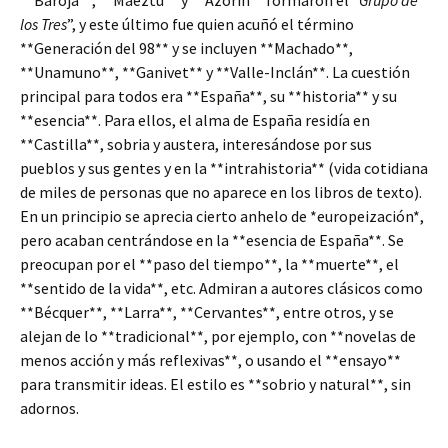
**Baroja**, **Maeztu** y **Azorín** formaron el “
Grupo de
los Tres
”, y este último fue quien acuñó el término
**Generación del 98** y se incluyen **Machado**,
**Unamuno**, **Ganivet** y **Valle-Inclán**. La cuestión
principal para todos era **España**, su **historia** y su
**esencia**. Para ellos, el alma de España residía en
**Castilla**, sobria y austera, interesándose por sus
pueblos y sus gentes y en la **intrahistoria** (vida cotidiana
de miles de personas que no aparece en los libros de texto).
En un principio se aprecia cierto anhelo de *europeización*,
pero acaban centrándose en la **esencia de España**. Se
preocupan por el **paso del tiempo**, la **muerte**, el
**sentido de la vida**, etc. Admiran a autores clásicos como
**Bécquer**, **Larra**, **Cervantes**, entre otros, y se
alejan de lo **tradicional**, por ejemplo, con **novelas de
menos acción y más reflexivas**, o usando el **ensayo**
para transmitir ideas. El estilo es **sobrio y natural**, sin
adornos.