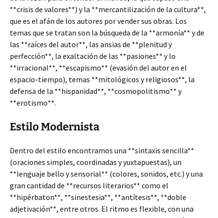
**crisis de valores**) y la **mercantilización de la cultura**,
que es el afán de los autores por vender sus obras. Los
temas que se tratan son la búsqueda de la **armonía** y de
las **raíces del autor**, las ansias de **plenitud y
perfección**, la exaltación de las **pasiones** y lo
**irracional**, **escapismo** (evasión del autor en el
espacio-tiempo), temas **mitológicos y religiosos**, la
defensa de la **hispanidad**, **cosmopolitismo** y
**erotismo**.
Estilo Modernista
Dentro del estilo encontramos una **sintaxis sencilla**
(oraciones simples, coordinadas y yuxtapuestas), un
**lenguaje bello y sensorial** (colores, sonidos, etc.) y una
gran cantidad de **recursos literarios** como el
**hipérbaton**, **sinestesia**, **antítesis**, **doble
adjetivación**, entre otros. El ritmo es flexible, con una