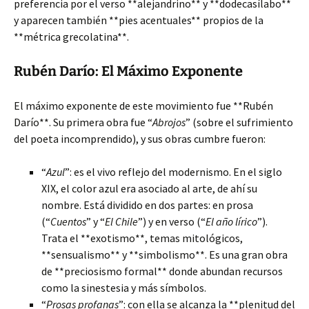
preferencia por el verso **alejandrino** y **dodecasílabo**
y aparecen también **pies acentuales** propios de la
**métrica grecolatina**.
Rubén Darío: El Máximo Exponente
El máximo exponente de este movimiento fue **Rubén
Darío**. Su primera obra fue “
Abrojos
” (sobre el sufrimiento
del poeta incomprendido), y sus obras cumbre fueron:
“
Azul
”: es el vivo reflejo del modernismo. En el siglo
XIX, el color azul era asociado al arte, de ahí su
nombre. Está dividido en dos partes: en prosa
(“
Cuentos
” y “
El Chile
”) y en verso (“
El año lírico
”).
Trata el **exotismo**, temas mitológicos,
**sensualismo** y **simbolismo**. Es una gran obra
de **preciosismo formal** donde abundan recursos
como la sinestesia y más símbolos.
“
Prosas profanas
”: con ella se alcanza la **plenitud del