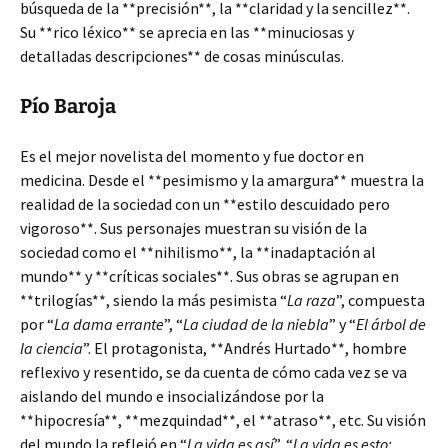
búsqueda de la **precisión**, la **claridad y la sencillez**.
Su **rico léxico** se aprecia en las **minuciosas y
detalladas descripciones** de cosas minúsculas.
Pío Baroja
Es el mejor novelista del momento y fue doctor en
medicina. Desde el **pesimismo y la amargura** muestra la
realidad de la sociedad con un **estilo descuidado pero
vigoroso**. Sus personajes muestran su visión de la
sociedad como el **nihilismo**, la **inadaptación al
mundo** y **críticas sociales**. Sus obras se agrupan en
**trilogías**, siendo la más pesimista “
La raza
”, compuesta
por “
La dama errante
”, “
La ciudad de la niebla
” y “
El árbol de
la ciencia
”. El protagonista, **Andrés Hurtado**, hombre
reflexivo y resentido, se da cuenta de cómo cada vez se va
aislando del mundo e insocializándose por la
**hipocresía**, **mezquindad**, el **atraso**, etc. Su visión
del mundo la reflejó en “
La vida es así
”, “
La vida es esto: