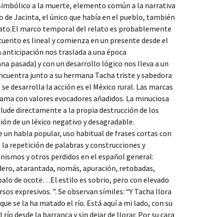
 simbólico a la muerte, elemento común a la narrativa
o de Jacinta, el único que había en el pueblo, también
elato.El marco temporal del relato es probablemente
 cuento es lineal y comienza en un presente desde el
la anticipación nos traslada a una época
a pasada) y con un desarrollo lógico nos lleva a un
encuentra junto a su hermana Tacha triste y sabedora
 se desarrolla la acción es el México rural. Las marcas
 trama con valores evocadores añadidos. La minuciosa
alude directamente a la propia destrucción de los
ción de un léxico negativo y desagradable.
e un habla popular, uso habitual de frases cortas con
la repetición de palabras y construcciones y
nismos y otros perdidos en el español general:
ro, atarantada, nomás, apuración, retobadas,
palo de ocote…El estilo es sobrio, pero con elevado
os expresivos. ”. Se observan símiles: “Y Tacha llora
que se la ha matado el río. Está aquí a mi lado, con su
 río desde la barranca y sin dejar de llorar. Por su cara