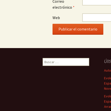
Correo
electrónico
*
Web
Buscar:
Últ
Autor
Evol
Espa
Nove
Evol
Espa
Arra