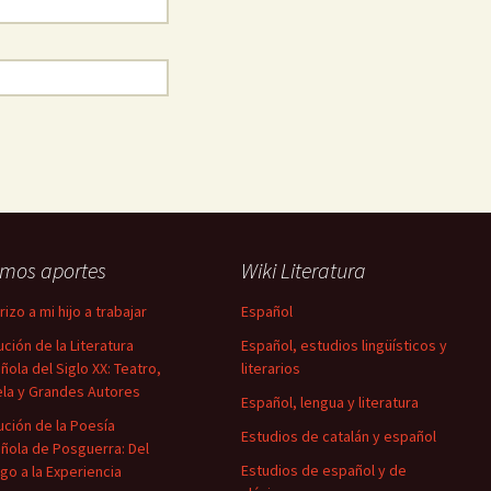
imos aportes
Wiki Literatura
izo a mi hijo a trabajar
Español
ución de la Literatura
Español, estudios lingüísticos y
ñola del Siglo XX: Teatro,
literarios
la y Grandes Autores
Español, lengua y literatura
ución de la Poesía
Estudios de catalán y español
ñola de Posguerra: Del
Estudios de español y de
igo a la Experiencia