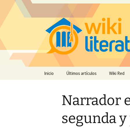
Saltar
Inicio
Últimos artículos
Wiki Red
al
contenido
Narrador e
segunda y