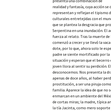
presenta una combinación de
realidad y fantasía, cuya acción se
representan y reflejan el tipismo 
culturales entretejidas con el mu
que se plantea la desgracia que pr
Serpentina en una inundación. El a
fuerza al relato. Tras la muerte de
comenzó a crecer y se llevó la vaca
dote, por lo que, ahora solo le es
padre se siente mortificado por la
situación y esperan que el becerro 
joven llora al sentir su perdición. 
desconocemos. Nos presenta la dra
apenas de doce años, al haber perdi
prostitución, a ser una piruja com
familia. Aparece la idea de que no 
enmarcan en un ambiente del Méxic
de cortas miras; la madre, típica 
la tía Jacinta, como mero soporte 