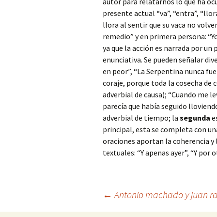
autor para relatarnos lo que ha oc
presente actual “va”, “entra”, “llora
llora al sentir que su vaca no volv
remedio” y en primera persona: “Yo
ya que la acción es narrada por un 
enunciativa. Se pueden señalar dive
en peor”, “La Serpentina nunca fue
coraje, porque toda la cosecha de 
adverbial de causa); “Cuando me l
parecía que había seguido lloviend
adverbial de tiempo; la
segunda
es
principal, esta se completa con un
oraciones aportan la coherencia y 
textuales: “Y apenas ayer”, “Y por 
Navegación
←
Antonio machado y juan ra