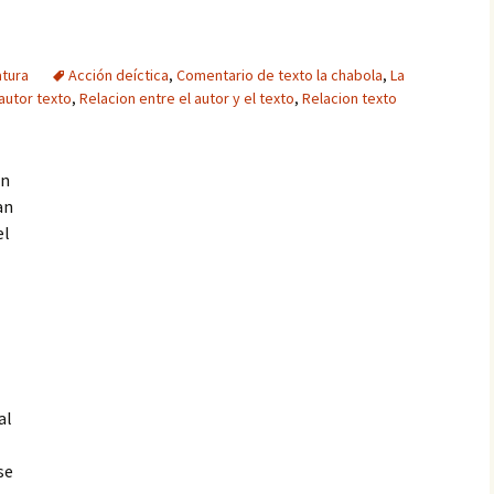
atura
Acción deíctica
,
Comentario de texto la chabola
,
La
autor texto
,
Relacion entre el autor y el texto
,
Relacion texto
un
an
el
al
se