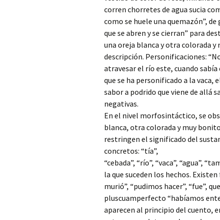
corren chorretes de agua sucia como
como se huele una quemazón”, de g
que se abren y se cierran” para des
una oreja blanca y otra colorada y
descripción. Personificaciones: “No
atravesar el río este, cuando sabía 
que se ha personificado a la vaca,
sabor a podrido que viene de allá 
negativas.
En el nivel morfosintáctico, se obs
blanca, otra colorada y muy bonitos
restringen el significado del sust
concretos: “tía”,
“cebada”, “río”, “vaca”, “agua”, “t
la que suceden los hechos. Existen
murió”, “pudimos hacer”, “fue”, qu
pluscuamperfecto “habíamos enter
aparecen al principio del cuento, e