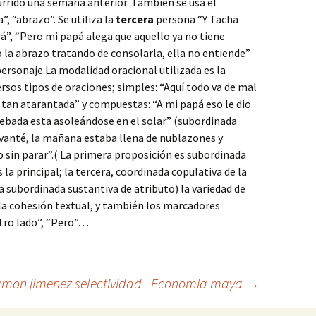
urrido una semana anterior. También se usa el
”, “abrazo”. Se utiliza la
tercera
persona “Y Tacha
erá”, “Pero mi papá alega que aquello ya no tiene
 la abrazo tratando de consolarla, ella no entiende”
personaje.La modalidad oracional utilizada es la
rsos tipos de oraciones; simples: “Aquí todo va de mal
 tan atarantada” y compuestas: “A mi papá eso le dio
cebada esta asoleándose en el solar” (subordinada
evanté, la mañana estaba llena de nublazones y
o sin parar”.( La primera proposición es subordinada
 la principal; la tercera, coordinada copulativa de la
a subordinada sustantiva de atributo) la variedad de
la cohesión textual, y también los marcadores
otro lado”, “Pero”…
mon jimenez selectividad
Economia maya
→