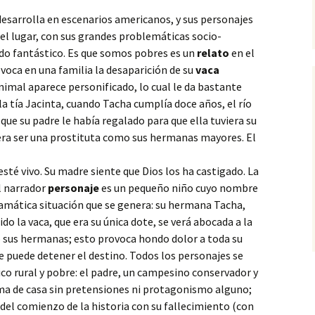
 desarrolla en escenarios
americanos, y sus personajes
del lugar, con sus grandes problemáticas socio-
ndo fantástico. Es que somos pobres es un
relato
en el
ovoca en una familia la desaparición de su
vaca
nimal aparece personificado, lo cual le da bastante
 la tía Jacinta, cuando Tacha cumplía doce años, el río
 que su padre le había regalado para que ella tuviera su
pera ser una prostituta como sus hermanas mayores. El
esté vivo. Su madre siente que Dios los ha castigado. La
El narrador
personaje
es un pequeño niño cuyo nombre
mática situación que se genera: su hermana Tacha,
do la vaca, que era su única dote, se verá abocada a la
o sus hermanas; esto provoca hondo dolor a toda su
se puede detener el destino. Todos los personajes se
o rural y pobre: el padre, un campesino conservador y
ama de casa sin pretensiones ni protagonismo alguno;
del comienzo de la historia con su fallecimiento (con