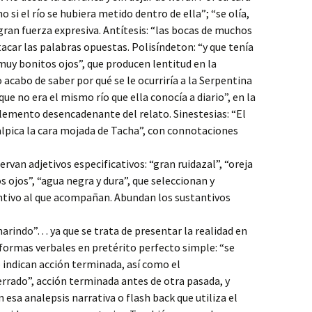
 si el río se hubiera metido dentro de ella”; “se olía,
ran fuerza expresiva. Antítesis: “las bocas de muchos
tacar las palabras opuestas. Polisíndeton: “y que tenía
 muy bonitos ojos”, que producen lentitud en la
 acabo de saber por qué se le ocurriría a la Serpentina
que no era el mismo río que ella conocía a diario”, en la
 elemento desencadenante del relato. Sinestesias: “El
salpica la cara mojada de Tacha”, con connotaciones
ervan adjetivos especificativos: “gran ruidazal”, “oreja
 ojos”, “agua negra y dura”, que seleccionan y
antivo al que acompañan. Abundan los sustantivos
amarindo”… ya que se trata de presentar la realidad en
 formas verbales en pretérito perfecto simple: “se
e indican acción terminada, así como el
rado”, acción terminada antes de otra pasada, y
n esa analepsis narrativa o flash back que utiliza el