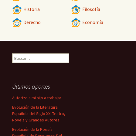
Historia
Filosofía
Derecho
Economía
Buscar:
Últimos aportes
Autorizo a mi hijo a trabajar
Evolución de la Literatura
Española del Siglo XX: Teatro,
Novela y Grandes Autores
Evolución de la Poesía
Española de Posguerra: Del