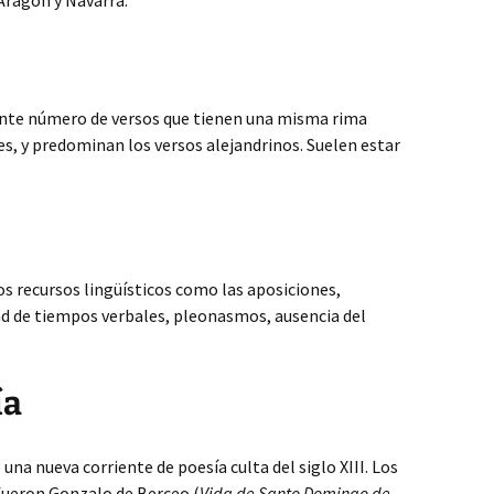
 Aragón y Navarra.
ente número de versos que tienen una misma rima
es, y predominan los versos alejandrinos. Suelen estar
sos recursos lingüísticos como las aposiciones,
ad de tiempos verbales, pleonasmos, ausencia del
ía
e una nueva corriente de poesía culta del siglo XIII. Los
fueron Gonzalo de Berceo (
Vida de Santo Domingo de