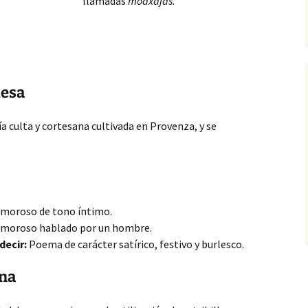
llamadas
moaxajas
.
uesa
sía culta y cortesana cultivada en Provenza, y se
oroso de tono íntimo.
moroso hablado por un hombre.
decir:
Poema de carácter satírico, festivo y burlesco.
ana