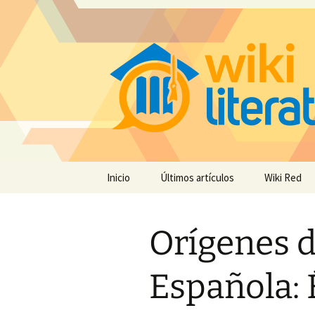
Saltar
Inicio
Últimos artículos
Wiki Red
al
contenido
Orígenes d
Española: É