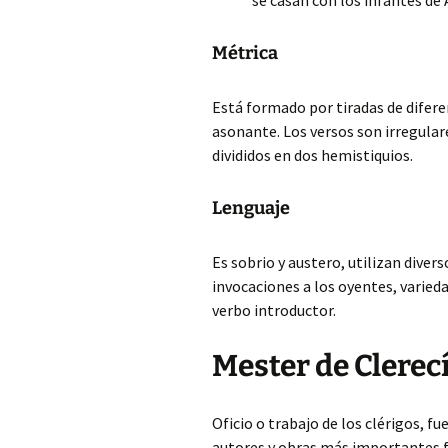
se casan con los infantes de
Métrica
Está formado por tiradas de difer
asonante. Los versos son irregular
divididos en dos hemistiquios.
Lenguaje
Es sobrio y austero, utilizan diver
invocaciones a los oyentes, varied
verbo introductor.
Mester de Clerec
Oficio o trabajo de los clérigos, fu
autores y obras más importantes 