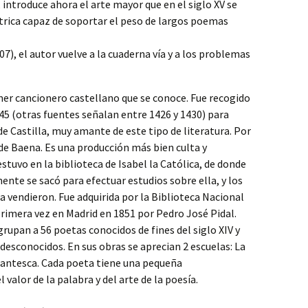
 introduce ahora el arte mayor que en el siglo XV se
trica capaz de soportar el peso de largos poemas
07), el autor vuelve a la cuaderna vía y a los problemas
mer cancionero castellano que se conoce. Fue recogido
5 (otras fuentes señalan entre 1426 y 1430) para
de Castilla, muy amante de este tipo de literatura. Por
e Baena. Es una producción más bien culta y
stuvo en la biblioteca de Isabel la Católica, de donde
mente se sacó para efectuar estudios sobre ella, y los
 vendieron. Fue adquirida por la Biblioteca Nacional
 primera vez en Madrid en 1851 por Pedro José Pidal.
upan a 56 poetas conocidos de fines del siglo XIV y
e desconocidos. En sus obras se aprecian 2 escuelas: La
-dantesca. Cada poeta tiene una pequeña
valor de la palabra y del arte de la poesía.