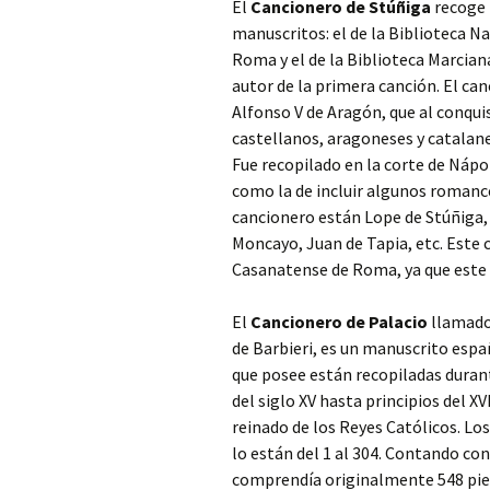
El
Cancionero de Stúñiga
recoge p
manuscritos: el de la Biblioteca N
Roma y el de la Biblioteca Marciana
autor de la primera canción. El can
Alfonso V de Aragón, que al conqu
castellanos, aragoneses y catalane
Fue recopilado en la corte de Nápo
como la de incluir algunos romanc
cancionero están Lope de Stúñiga, C
Moncayo, Juan de Tapia, etc. Este c
Casanatense de Roma, ya que este r
El
Cancionero de Palacio
llamado 
de Barbieri, es un manuscrito esp
que posee están recopiladas durant
del siglo XV hasta principios del 
reinado de los Reyes Católicos. Los
lo están del 1 al 304. Contando con
comprendía originalmente 548 pieza