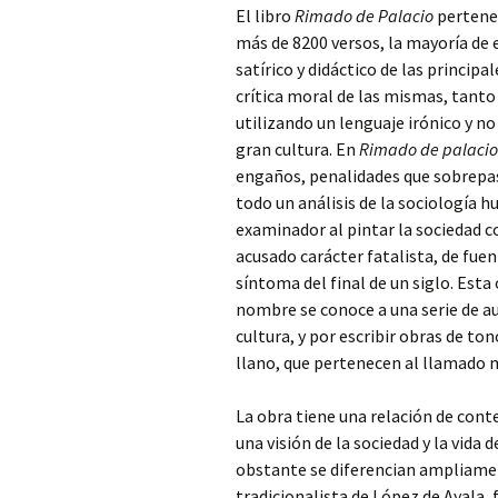
El libro
Rimado de Palacio
pertenec
más de 8200 versos, la mayoría de e
satírico y didáctico de las princip
crítica moral de las mismas, tanto 
utilizando un lenguaje irónico y n
gran cultura. En
Rimado de palacio
engaños, penalidades que sobrepa
todo un análisis de la sociología h
examinador al pintar la sociedad c
acusado carácter fatalista, de fuen
síntoma del final de un siglo. Esta
nombre se conoce a una serie de a
cultura, y por escribir obras de to
llano, que pertenecen al llamado m
La obra tiene una relación de cont
una visión de la sociedad y la vida
obstante se diferencian ampliamente
tradicionalista de López de Ayala, 