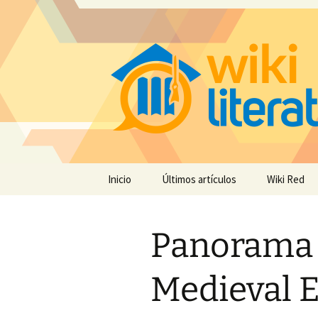
Saltar
Inicio
Últimos artículos
Wiki Red
al
contenido
Panorama d
Medieval E