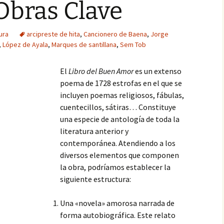
Obras Clave
ura
arcipreste de hita
,
Cancionero de Baena
,
Jorge
,
López de Ayala
,
Marques de santillana
,
Sem Tob
El
Libro del Buen Amor
es un extenso
poema de 1728 estrofas en el que se
incluyen poemas religiosos, fábulas,
cuentecillos, sátiras… Constituye
una especie de antología de toda la
literatura anterior y
contemporánea. Atendiendo a los
diversos elementos que componen
la obra, podríamos establecer la
siguiente estructura:
Una «novela» amorosa narrada de
forma autobiográfica. Este relato