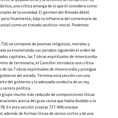
dáctico, una crítica amarga de lo que él considera como
cionales de la sociedad. El germen del Rimado debió
 pero finalmente, bajo la influencia del comentario de
organizó como un tratado ascético-moral. Podemos
1-716) se compone de poemas religiosos, morales y
Ayala va enumerando sus pecados siguiendo el orden de
dos capitales, las 7 obras espirituales de misericordia
Antes de terminarla, el Canciller introduce una crítica
ulo de las 7 obras espirituales de misericordia y prosigue
l gobierno del estado. Termina esta sección con una
 arte del gobierno y la adecuada conducta de un rey,
 carrera política.
un grupo mucho más reducido de composiciones líricas
raciones acerca del gran cisma que había dividido a la
1378. En esta sección (coplas 717-906) ensaya
n; además de formas líricas de versos cortos y de una