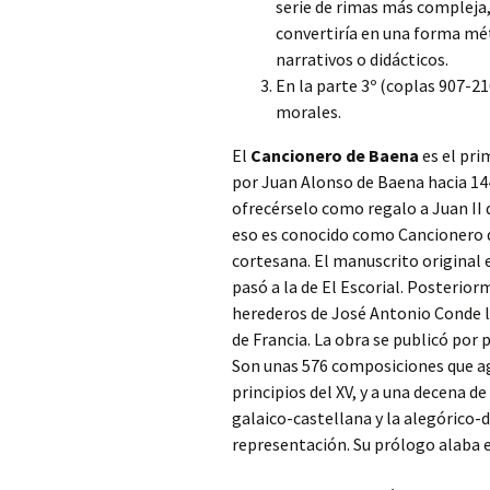
serie de rimas más compleja,
convertiría en una forma mé
narrativos o didácticos.
En la parte 3º (coplas 907-21
morales.
El
Cancionero de Baena
es el pri
por Juan Alonso de Baena hacia 144
ofrecérselo como regalo a Juan II 
eso es conocido como Cancionero d
cortesana. El manuscrito original e
pasó a la de El Escorial. Posterior
herederos de José Antonio Conde la
de Francia. La obra se publicó por
Son unas 576 composiciones que agr
principios del XV, y a una decena d
galaico-castellana y la alegórico
representación. Su prólogo alaba el 