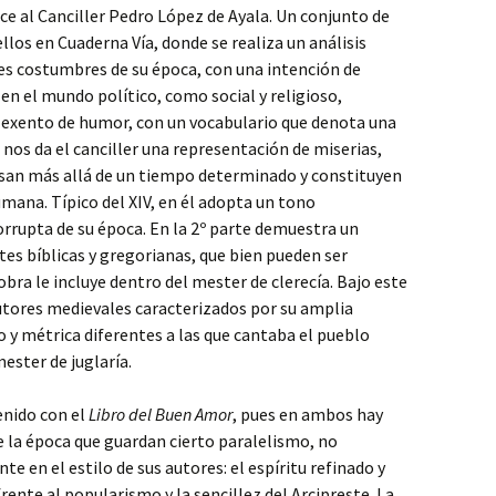
e al Canciller Pedro López de Ayala. Un conjunto de
llos en Cuaderna Vía, donde se realiza un análisis
ales costumbres de su época, con una intención de
en el mundo político, como social y religioso,
o exento de humor, con un vocabulario que denota una
nos da el canciller una representación de miserias,
san más allá de un tiempo determinado y constituyen
umana. Típico del XIV, en él adopta un tono
orrupta de su época. En la 2º parte demuestra un
tes bíblicas y gregorianas, que bien pueden ser
 obra le incluye dentro del mester de clerecía. Bajo este
utores medievales caracterizados por su amplia
no y métrica diferentes a las que cantaba el pueblo
ester de juglaría.
enido con el
Libro del Buen Amor
, pues en ambos hay
 de la época que guardan cierto paralelismo, no
 en el estilo de sus autores: el espíritu refinado y
frente al popularismo y la sencillez del Arcipreste. La