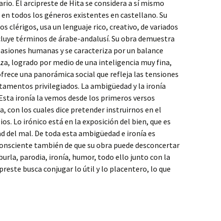
ario. El arcipreste de Hita se considera a sí mismo
 en todos los géneros existentes en castellano. Su
los clérigos, usa un lenguaje rico, creativo, de variados
ncluye términos de árabe-andalusí. Su obra demuestra
asiones humanas y se caracteriza por un balance
nza, logrado por medio de una inteligencia muy fina,
ofrece una panorámica social que refleja las tensiones
stamentos privilegiados. La ambigüedad y la ironía
 Esta ironía la vemos desde los primeros versos
, con los cuales dice pretender instruirnos en el
os. Lo irónico está en la exposición del bien, que es
d del mal. De toda esta ambigüedad e ironía es
 consciente también de que su obra puede desconcertar
burla, parodia, ironía, humor, todo ello junto con la
ipreste busca conjugar lo útil y lo placentero, lo que