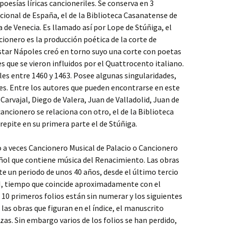
oesías líricas cancioneriles. Se conserva en 3
acional de España, el de la Biblioteca Casanatense de
 de Venecia. Es llamado así por Lope de Stúñiga, el
cionero es la producción poética de la corte de
istar Nápoles creó en torno suyo una corte con poetas
s que se vieron influidos por el Quattrocento italiano.
les entre 1460 y 1463. Posee algunas singularidades,
es. Entre los autores que pueden encontrarse en este
arvajal, Diego de Valera, Juan de Valladolid, Juan de
ancionero se relaciona con otro, el de la Biblioteca
epite en su primera parte el de Stúñiga.
a veces Cancionero Musical de Palacio o Cancionero
añol que contiene música del Renacimiento. Las obras
e un periodo de unos 40 años, desde el último tercio
XVI, tiempo que coincide aproximadamente con el
 10 primeros folios están sin numerar y los siguientes
 las obras que figuran en el índice, el manuscrito
s. Sin embargo varios de los folios se han perdido,