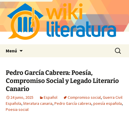
Saltar
Buscar:
Menú
al
contenido
Pedro García Cabrera: Poesía,
Compromiso Social y Legado Literario
Canario
24 junio, 2025
Español
Compromiso social
,
Guerra Civil
Española
,
literatura canaria
,
Pedro García cabrera
,
poesía española
,
Poesia social