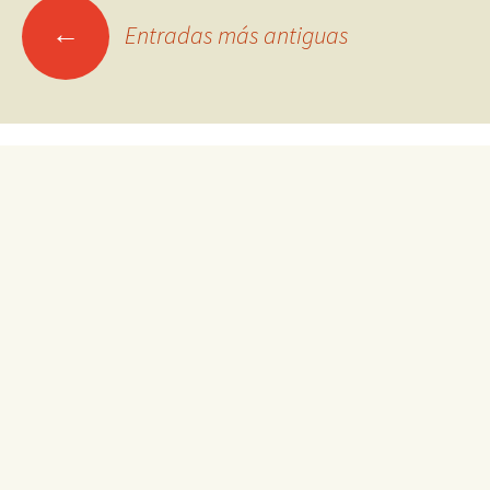
Ir
←
Entradas más antiguas
a
las
entradas