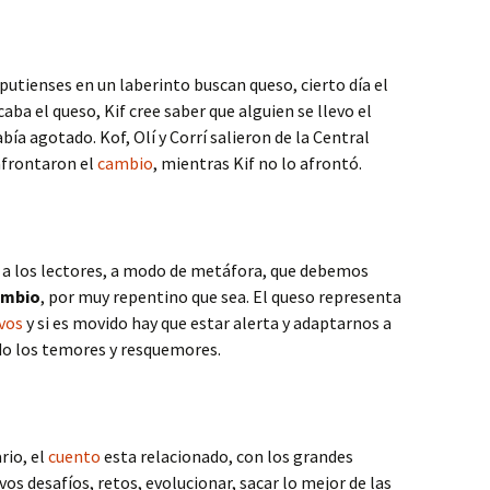
liputienses en un laberinto buscan queso, cierto
día el
aba el queso, Kif cree saber que alguien se llevo el
abía agotado. Kof, Olí y Corrí salieron de la Central
afrontaron el
cambio
, mientras Kif no lo afrontó.
 a los lectores, a modo de metáfora, que debemos
ambio
, por muy repentino que sea. El queso representa
vos
y si es movido hay que estar alerta y adaptarnos a
ado los temores y resquemores.
rio, el
cuento
esta relacionado, con los grandes
vos desafíos, retos, evolucionar, sacar lo mejor de las