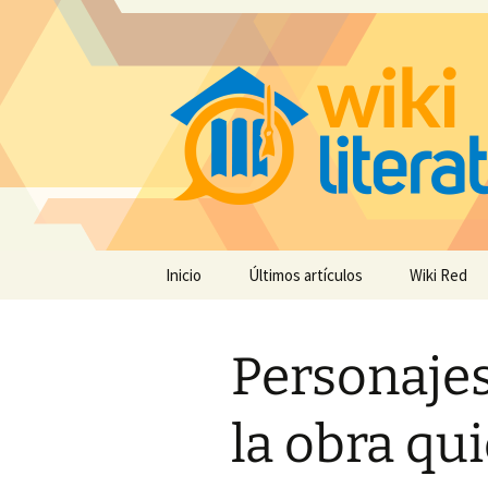
Saltar
Inicio
Últimos artículos
Wiki Red
al
contenido
Personajes
la obra qu