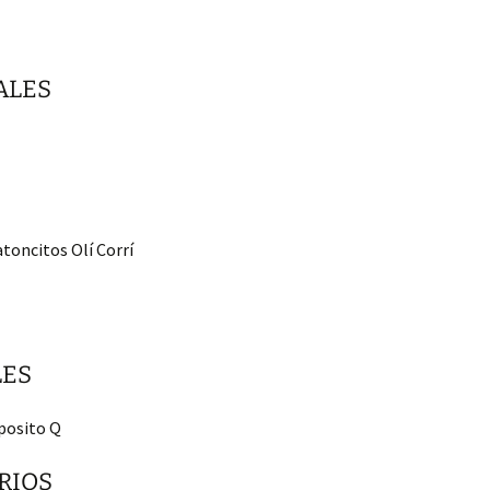
ALES
atoncitos Olí Corrí
LES
posito Q
RIOS