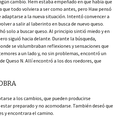
ningún cambio. Hem estaba empeñado en que había que
 a que todo volviera a ser como antes, pero Haw pensó
e adaptarse a la nueva situación. Intentó convencer a
lver a salir al laberinto en busca de nuevo queso.
 solo a buscar queso. Al principio sintió miedo y en
o siguió hacia delante. Durante la búsqueda,
donde se vislumbraban reflexiones y sensaciones que
temores a un lado y, no sin problemas, encontró un
e Queso N. Allí encontró a los dos roedores, que
 OBRA
ptarse a los cambios, que pueden producirse
e estar preparado y no acomodarse. También deseó que
es y encontrara el camino.