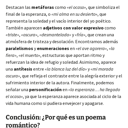
Destacan las
metáforas
como
«el ocaso»
, que simboliza el
final de la esperanza, o
«mi alma en su desierto»
, que
representa la soledad y el vacío interior del yo poético.
También aparecen
adjetivos con valor expresivo
como
«triste»
,
«oscura»
,
«desmantelada»
y
«fría»
, que crean una
atmósfera de tristeza y desolación. Encontramos además
paralelismos
y
enumeraciones
en
«el ave agorera»
,
«la
fiera»
,
«el muerto»
, estructuras que aportan ritmo y
refuerzan la idea de refugio y soledad. Asimismo, aparece
una
antítesis
entre
«la blanca luz del día»
y
«mi morada
oscura»
, que refleja el contraste entre la alegría exterior y el
sufrimiento interior de la autora. Finalmente, podemos
señalar una
personificación
en
«la esperanza… ha llegado
el ocaso»
, ya que la esperanza aparece asociada al ciclo de la
vida humana como si pudiera envejecer y apagarse.
Conclusión: ¿Por qué es un poema
romántico?