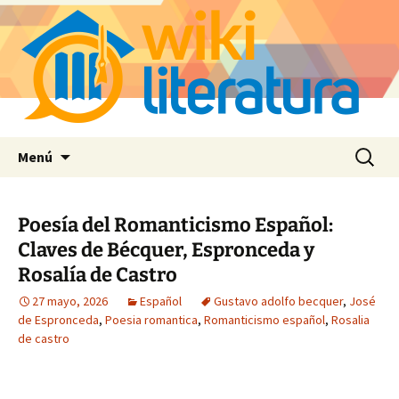
Saltar
Buscar:
Menú
al
contenido
Poesía del Romanticismo Español:
Claves de Bécquer, Espronceda y
Rosalía de Castro
27 mayo, 2026
Español
Gustavo adolfo becquer
,
José
de Espronceda
,
Poesia romantica
,
Romanticismo español
,
Rosalia
de castro