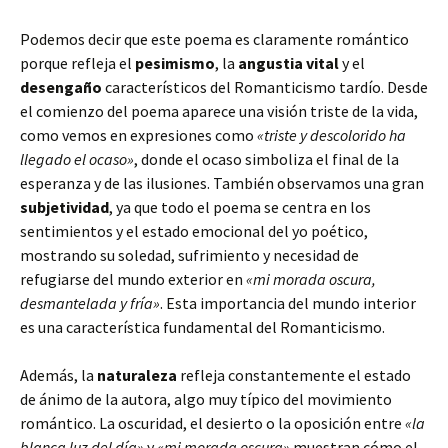
Podemos decir que este poema es claramente romántico
porque refleja el
pesimismo
, la
angustia vital
y el
desengaño
característicos del Romanticismo tardío. Desde
el comienzo del poema aparece una visión triste de la vida,
como vemos en expresiones como
«triste y descolorido ha
llegado el ocaso»
, donde el ocaso simboliza el final de la
esperanza y de las ilusiones. También observamos una gran
subjetividad
, ya que todo el poema se centra en los
sentimientos y el estado emocional del yo poético,
mostrando su soledad, sufrimiento y necesidad de
refugiarse del mundo exterior en
«mi morada oscura,
desmantelada y fría»
. Esta importancia del mundo interior
es una característica fundamental del Romanticismo.
Además, la
naturaleza
refleja constantemente el estado
de ánimo de la autora, algo muy típico del movimiento
romántico. La oscuridad, el desierto o la oposición entre
«la
blanca luz del día»
y
«mi morada oscura»
muestran cómo el