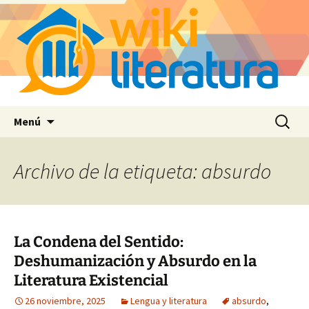
Saltar
Buscar:
Menú
al
contenido
Archivo de la etiqueta: absurdo
La Condena del Sentido:
Deshumanización y Absurdo en la
Literatura Existencial
26 noviembre, 2025
Lengua y literatura
absurdo
,