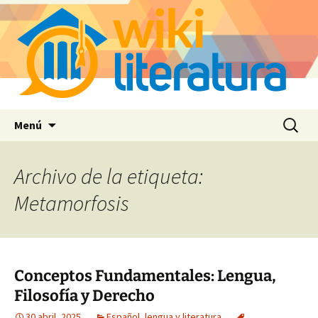
Saltar
Buscar:
Menú
al
contenido
Archivo de la etiqueta:
Metamorfosis
Conceptos Fundamentales: Lengua,
Filosofía y Derecho
30 abril, 2025
Español, lengua y literatura