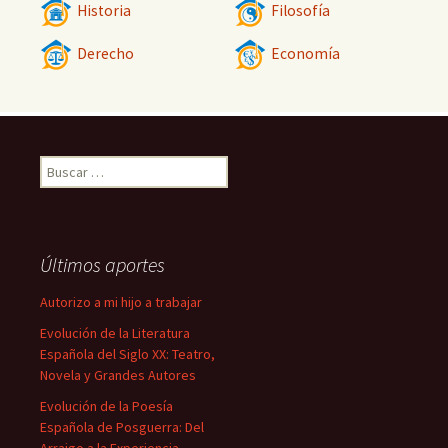
Historia
Filosofía
Derecho
Economía
Buscar:
Últimos aportes
Autorizo a mi hijo a trabajar
Evolución de la Literatura
Española del Siglo XX: Teatro,
Novela y Grandes Autores
Evolución de la Poesía
Española de Posguerra: Del