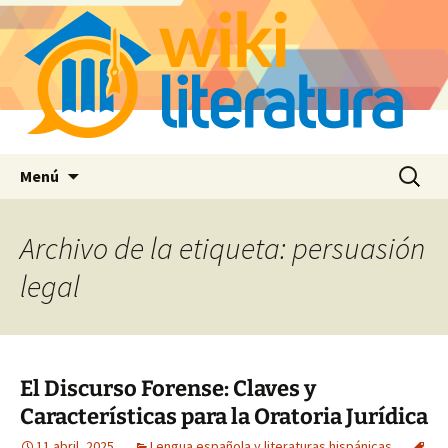
Saltar
Buscar:
Menú
al
contenido
Archivo de la etiqueta: persuasión
legal
El Discurso Forense: Claves y
Características para la Oratoria Jurídica
11 abril, 2025
Lengua española y literaturas hispánicas