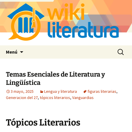
Saltar
Buscar:
Menú
al
contenido
Temas Esenciales de Literatura y
Lingüística
3 mayo, 2025
Lengua y literatura
figuras literarias
,
Generacion del 27
,
tópicos literarios
,
Vanguardias
Tópicos Literarios