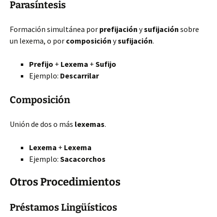
Parasíntesis
Formación simultánea por
prefijación
y
sufijación
sobre
un lexema, o por
composición
y
sufijación
.
Prefijo
+
Lexema
+
Sufijo
Ejemplo:
Des
carril
ar
Composición
Unión de dos o más
lexemas
.
Lexema
+
Lexema
Ejemplo:
Saca
corchos
Otros Procedimientos
Préstamos Lingüísticos