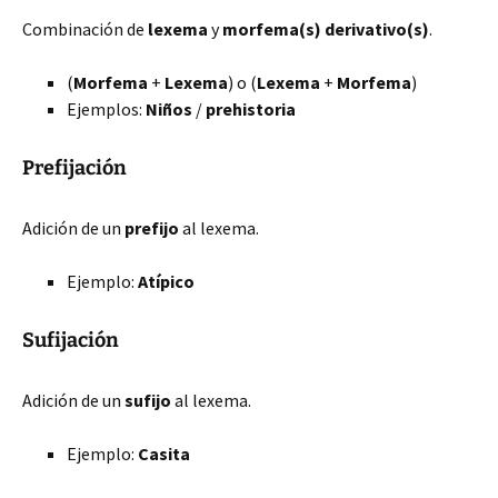
Combinación de
lexema
y
morfema(s) derivativo(s)
.
(
Morfema
+
Lexema
) o (
Lexema
+
Morfema
)
Ejemplos:
Niñ
os
/
pre
historia
Prefijación
Adición de un
prefijo
al lexema.
Ejemplo:
A
típico
Sufijación
Adición de un
sufijo
al lexema.
Ejemplo:
Cas
ita