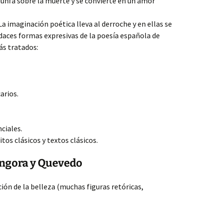
riunfa sobre la muerte y se convierte en un amor
a imaginación poética lleva al derroche y en ellas se
daces formas expresivas de la poesía española de
s tratados:
arios.
ciales.
tos clásicos y textos clásicos.
ngora y Quevedo
ión de la belleza (muchas figuras retóricas,