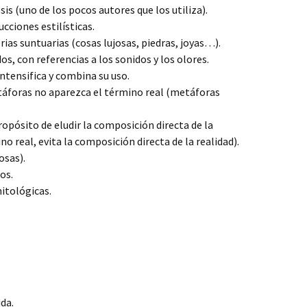
is (uno de los pocos autores que los utiliza).
cciones estilísticas.
rias suntuarias (cosas lujosas, piedras, joyas…).
dos, con referencias a los sonidos y los olores.
intensifica y combina su uso.
táforas no aparezca el término real (metáforas
ropósito de eludir la composición directa de la
no real, evita la composición directa de la realidad).
osas).
os.
itológicas.
ida.