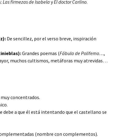
s:
Las firmezas de Isabela
y
El doctor Carlino
.
z):
De sencillez, por el verso breve, inspiración
inieblas):
Grandes poemas (
Fábula de Polifemo…
,
 mayor, muchos cultismos, metáforas muy atrevidas…
, muy concentrados.
ico.
e debe a que él está intentando que el castellano se
n complementadas (nombre con complementos).