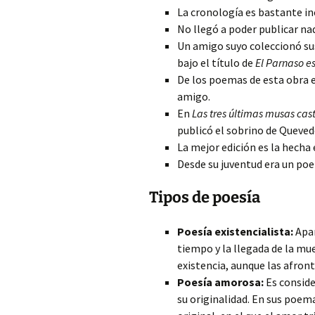
La cronología es bastante in
No llegó a poder publicar na
Un amigo suyo coleccionó su
bajo el título de
El Parnaso e
De los poemas de esta obra es
amigo.
En
Las tres últimas musas cas
publicó el sobrino de Queved
La mejor edición es la hecha 
Desde su juventud era un po
Tipos de poesía
Poesía existencialista:
Apar
tiempo y la llegada de la mue
existencia, aunque las afront
Poesía amorosa:
Es conside
su originalidad. En sus poema