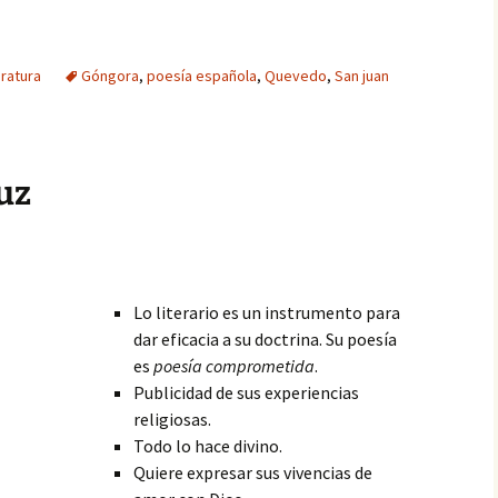
eratura
Góngora
,
poesía española
,
Quevedo
,
San juan
ruz
Lo literario es un instrumento para
dar eficacia a su doctrina. Su poesía
es
poesía comprometida
.
Publicidad de sus experiencias
religiosas.
Todo lo hace divino.
Quiere expresar sus vivencias de