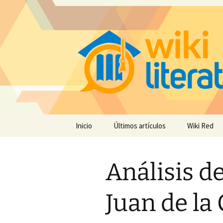
Saltar
Inicio
Últimos artículos
Wiki Red
al
contenido
Análisis d
Juan de la