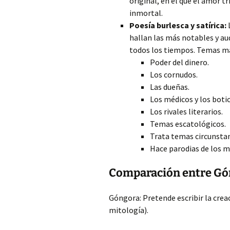
original, en el que el amor t
inmortal.
Poesía burlesca y satírica:
L
hallan las más notables y au
todos los tiempos. Temas má
Poder del dinero.
Los cornudos.
Las dueñas.
Los médicos y los botic
Los rivales literarios.
Temas escatológicos.
Trata temas circunstan
Hace parodias de los mi
Comparación entre Gó
Góngora: Pretende escribir la creac
mitología).