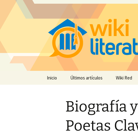
Saltar
Inicio
Últimos artículos
Wiki Red
al
contenido
Biografía y
Poetas Cla