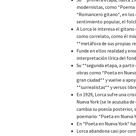
modernistas, como *Poema de
*Romancero gitano*, en los 
sentimiento popular, el folc
A Lorca le interesa el gitan
como correlato, como él mi
**metáfora de sus propias re
Funde en ellos realidad y en
interpretación lírica del fo
Su **segunda etapa, a partir
obras como *Poeta en Nueva 
gran ciudad** y vuelve a apoy
**surrealistas** y versos libr
En 1929, Lorca sufre una cris
Nueva York (se le acusaba de
cambia su poesía posterior, 
poemario: *Poeta en Nueva Y
En *Poeta en Nueva York* h
Lorca abandona casi por com