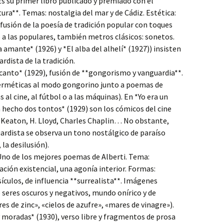
Es su primer libro publicado y premiado con el
ura**. Temas: nostalgia del mar y de Cádiz. Estética:
 fusión de la poesía de tradición popular con toques
 a las populares, también metros clásicos: sonetos.
a amante* (1926) y *El alba del alhelí* (1927)) insisten
rdista de la tradición.
 canto* (1929), fusión de **gongorismo y vanguardia**.
herméticas al modo gongorino junto a poemas de
 al cine, al fútbol o a las máquinas). En *Yo era un
a hecho dos tontos* (1929) son los cómicos del cine
 Keaton, H. Lloyd, Charles Chaplin… No obstante,
ardista se observa un tono nostálgico de paraíso
 la desilusión).
Uno de los mejores poemas de Alberti. Tema:
ación existencial, una agonía interior. Formas:
ículos, de influencia **surrealista**. Imágenes
seres oscuros y negativos, mundo onírico y de
s de zinc», «cielos de azufre», «mares de vinagre»).
 moradas* (1930), verso libre y fragmentos de prosa