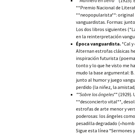
**Marinero en tierra**
(1925). 
**Premio Nacional de Literat
**neopopularista**: original
vanguardistas. Formas: junto
Los dos libros siguientes (*L
en la reinterpretación vangua
Época vanguardista.
*Cal y
Alternan estrofas clásicas 
inspiración futurista (poemas
tonto y lo que he visto me h
mudo la base argumental: B.
junto al humor y juego vangu
perdido (la niñez, la amistad,
**Sobre los ángeles**
(1929). 
**desconcierto vital**, desol
estrofas de arte menor y vers
poderosas: los ángeles como 
pesadilla degradado («hombre
Sigue esta línea *Sermones y