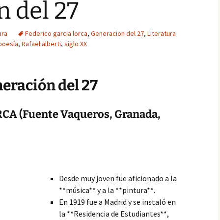
 del 27
ura
Federico garcia lorca
,
Generacion del 27
,
Literatura
poesía
,
Rafael alberti
,
siglo XX
neración del 27
A (Fuente Vaqueros, Granada,
Desde muy joven fue aficionado a la
**música** y a la **pintura**.
En 1919 fue a Madrid y se instaló en
la **Residencia de Estudiantes**,