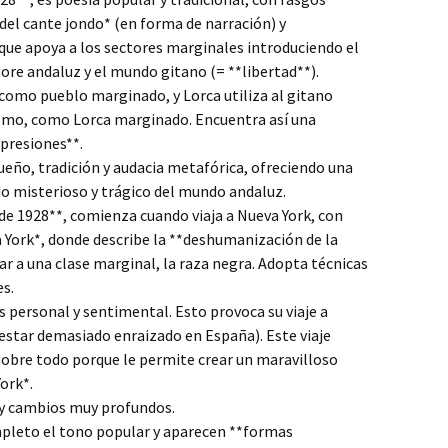
l cante jondo* (en forma de narración) y
que apoya a los sectores marginales introduciendo el
lore andaluz y el mundo gitano (= **libertad**).
o como pueblo marginado, y Lorca utiliza al gitano
smo, como Lorca marginado. Encuentra así una
presiones**.
sueño, tradición y audacia metafórica, ofreciendo una
ndo misterioso y trágico del mundo andaluz.
 de 1928**, comienza cuando viaja a Nueva York, con
York*, donde describe la **deshumanización de la
ar a una clase marginal, la raza negra. Adopta técnicas
es.
is personal y sentimental. Esto provoca su viaje a
 estar demasiado enraizado en España). Este viaje
sobre todo porque le permite crear un maravilloso
ork*.
ay cambios muy profundos.
pleto el tono popular y aparecen **formas