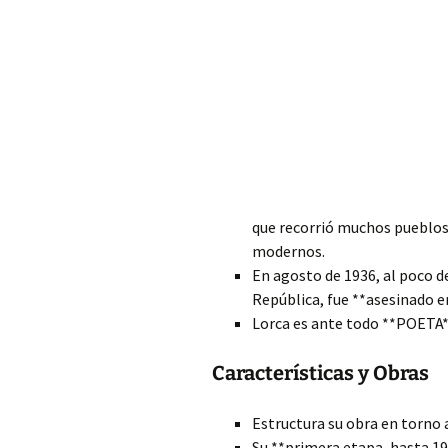
que recorrió muchos pueblos
modernos.
En agosto de 1936, al poco de 
República, fue **asesinado e
Lorca es ante todo **POETA
Características y Obras
Estructura su obra en torno 
Su **primera etapa, hasta 19