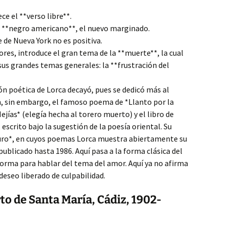
ce el **verso libre**.
el **negro americano**, el nuevo marginado.
 de Nueva York no es positiva.
ores, introduce el gran tema de la **muerte**, la cual
sus grandes temas generales: la **frustración del
ón poética de Lorca decayó, pues se dedicó más al
n, sin embargo, el famoso poema de *Llanto por la
jías* (elegía hecha al torero muerto) y el libro de
scrito bajo la sugestión de la poesía oriental. Su
uro*, en cuyos poemas Lorca muestra abiertamente su
ublicado hasta 1986. Aquí pasa a la forma clásica del
forma para hablar del tema del amor. Aquí ya no afirma
 deseo liberado de culpabilidad.
o de Santa María, Cádiz, 1902-