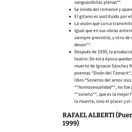
vanguardistas plenas**.
Se olvida del romance y apare
El gitano es sustituido por 
La visión que Lorca transmite
Igual que en sus obras anteri
siempre presintió, y otro de 
deseo**.
Después de 1930, la producci
teatro. De esta época queda
muerte de Ignacio Sánchez Me
poemas *Diván del Tamarit*, e
libro *Sonetos del amor osc
**homosexualidad**, no fue p
**soneto**, que es la mejor 
la muerte, sino el placer y el
RAFAEL ALBERTI (Puert
1999)