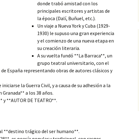
donde trabó amistad con los
principales escritores y artistas de
la época (Dalí, Buñuel, etc.).
Un viaje a Nueva York y Cuba (1929-
1930) le supuso una gran experiencia
y el comienzo de una nueva etapa en
su creación literaria.
A su vuelta fundó **La Barraca*
*, un
grupo teatral universitario, con el
 de España representando obras de autores clásicos y
iniciarse la Guerra Civil, y a causa de su adhesión a la
n Granada** a los 38 años.
** y **AUTOR DE TEATRO**.
al **destino trágico del ser humano**.
28**, es poesía popular y tradicional, con rasgos