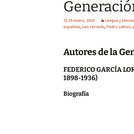
Generación
29 enero, 2026
Lengua y literat
española
,
Luis cernuda
,
Pedro salinas
,
Autores de la Ge
FEDERICO GARCÍA LORC
1898-1936)
Biografía