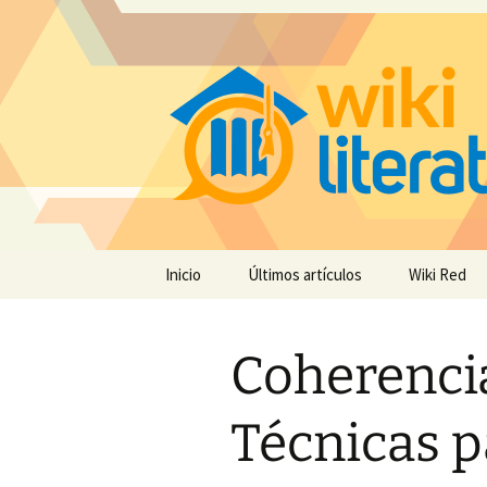
Saltar
Inicio
Últimos artículos
Wiki Red
al
contenido
Coherencia
Técnicas p