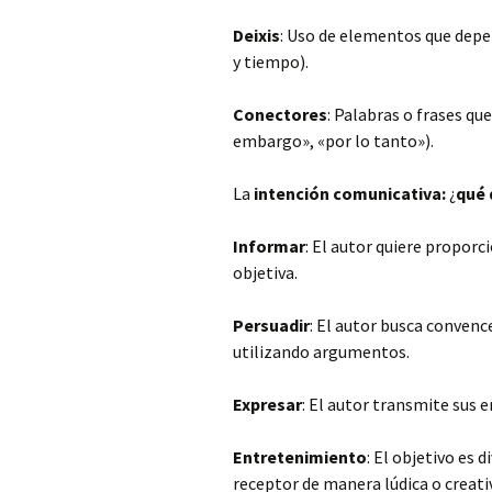
Deixis
: Uso de elementos que depe
y tiempo).
Conectores
: Palabras o frases qu
embargo», «por lo tanto»).
La
intención comunicativa:
¿
qué 
Informar
: El autor quiere propor
objetiva.
Persuadir
: El autor busca convenc
utilizando argumentos.
Expresar
: El autor transmite sus
Entretenimiento
: El objetivo es d
receptor de manera lúdica o creati