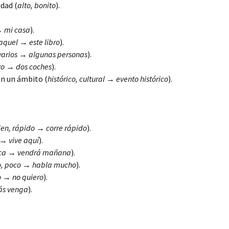
idad (
alto, bonito
).
→
mi casa
).
 aquel
→
este libro
).
varios
→
algunas personas
).
ro
→
dos coches
).
on un ámbito (
histórico, cultural
→
evento histórico
).
ien, rápido
→
corre rápido
).
→
vive aquí
).
ca
→
vendrá mañana
).
, poco
→
habla mucho
).
o
→
no quiero
).
ás venga
).