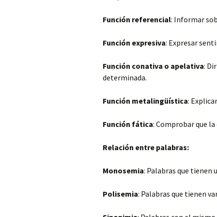
Función referencial
: Informar sob
Función expresiva
: Expresar sen
Función conativa o apelativa
: Di
determinada.
Función metalingüística
: Explica
Función fática
: Comprobar que la
Relación entre palabras:
Monosemia
: Palabras que tienen u
Polisemia
: Palabras que tienen va