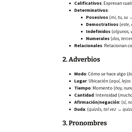
Calificativos
: Expresan cual
Determinativos
:
Posesivos
(
mi, tu, su
Demostrativos
(
este,
Indefinidos
(
algunos, 
Numerales
(
dos, terce
Relacionales
: Relacionan c
2. Adverbios
Modo
: Cómo se hace algo (
b
Lugar
: Ubicación (
aquí, lejos
Tiempo
: Momento (
hoy, nun
Cantidad
: Intensidad (
mucho
Afirmación/negación
: (
sí, n
Duda
: (
quizás, tal vez
→
quiz
3. Pronombres