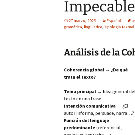
Impecable
27 marzo, 2025
Español
an
gramática
,
lingüística
,
Tipologia textual
Análisis de la C
Coherencia global → ¿De qué
trata el texto?
Tema principal
→ Idea general de
texto en una frase.
Intención comunicativa
→ ¿El
autor informa, persuade, narra…?
Función del lenguaje
predominante
(referencial,
apelativa, expresiva…).