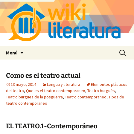
Saltar
Buscar:
Menú
al
contenido
Como es el teatro actual
13 mayo, 2014
Lengua y literatura
Elementos plásticos
del teatro
,
Que es el teatro contemporaneo
,
Teatro burgués
,
Teatro burgues de la posguerra
,
Teatro contemporaneo
,
Tipos de
teatro contemporaneo
EL TEATRO.1-Contemporáneo