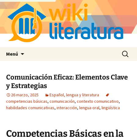
Saltar
Buscar:
Menú
al
contenido
Comunicación Eficaz: Elementos Clave
y Estrategias
26 marzo, 2025
Español, lengua y literatura
competencias básicas
,
comunicación
,
contexto comunicativo
,
habilidades comunicativas
,
interacción
,
lengua oral
,
lingüística
Competencias Básicas en la