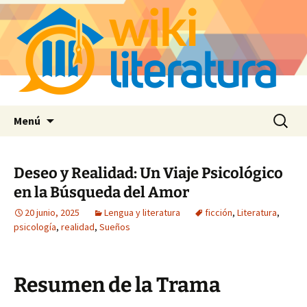
Saltar
Buscar:
Menú
al
contenido
Deseo y Realidad: Un Viaje Psicológico
en la Búsqueda del Amor
20 junio, 2025
Lengua y literatura
ficción
,
Literatura
,
psicología
,
realidad
,
Sueños
Resumen de la Trama