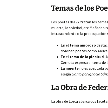
Temas de los Poe
Los poetas del 27 tratan los temas 
muerte, la soledad, etc. Y añaden 
intrascendente o la preocupación s
En el
tema amoroso
destaca
dolor en poetas como Aleixan
En el
tema de la plenitud
, 
Cernuda expresa el tema de la
La muerte
no es aceptada po
elegía
Llanto por Ignacio Sán
La Obra de Feder
La obra de Lorca abarca dos facetas: