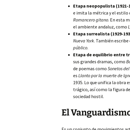
Etapa neopopulista (1921-
e imita la métrica y el estil
Romancero gitano
. En esta 
el ambiente andaluz, como
L
Etapa surrealista (1929-19
Nueva York
. También escribe 
público
.
Etapa de equilibrio entre 
sus grandes dramas, como
B
de poemas como
Sonetos del
es
Llanto por la muerte de Ig
1935. Lo que unifica la obra 
trágico, así como la figura 
sociedad hostil.
El Vanguardism
Es un conjunto de movimientos art