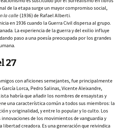
reacionismo es sustituido por el Surrealismo en libros
final de la etapa surge un mayor compromiso social,
n la calle
(1936) de Rafael Alberti.
inicia en 1936 cuando la Guerra Civil dispersa al grupo.
ada. La experiencia de la guerra y del exilio influye
dando paso a una poesía preocupada por los grandes
humana.
l 27
 amigos con aficiones semejantes, fue principalmente
 García Lorca, Pedro Salinas, Vicente Aleixandre,
lista habría que añadir los nombres de ensayistas y
iene una característica común a todos sus miembros: la
ión y originalidad, y entre lo popular y lo culto. Los
s innovaciones de los movimientos de vanguardia y
 libertad creadora. Es una generación que reivindica