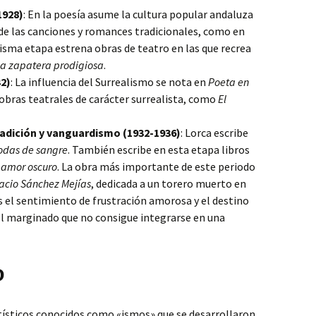
1928)
: En la poesía asume la cultura popular andaluza
o de las canciones y romances tradicionales, como en
misma etapa estrena obras de teatro en las que recrea
a zapatera prodigiosa
.
32)
: La influencia del Surrealismo se nota en
Poeta en
obras teatrales de carácter surrealista, como
El
tradición y vanguardismo (1932-1936)
: Lorca escribe
odas de sangre
. También escribe en esta etapa libros
 amor oscuro
. La obra más importante de este periodo
nacio Sánchez Mejías
, dedicada a un torero muerto en
es el sentimiento de frustración amorosa y el destino
del marginado que no consigue integrarse en una
o
ísticos conocidos como «ismos» que se desarrollaron