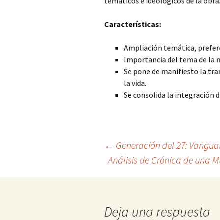
temáticos e ideológicos de la obra
Características:
Ampliación temática, prefere
Importancia del tema de la 
Se pone de manifiesto la tran
la vida.
Se consolida la integración de
Navegación
←
Generación del 27: Vanguar
Análisis de Crónica de una 
de
entradas
Deja una respuesta