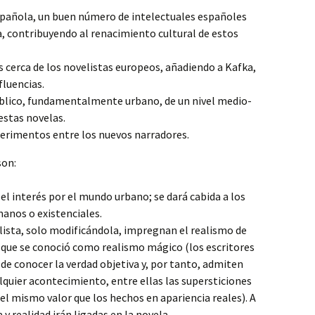
Española, un buen número de intelectuales españoles
 contribuyendo al renacimiento cultural de estos
s cerca de los novelistas europeos, añadiendo a Kafka,
luencias.
úblico, fundamentalmente urbano, de un nivel medio-
 estas novelas.
perimentos entre los nuevos narradores.
son:
el interés por el mundo urbano; se dará cabida a los
nos o existenciales.
ealista, solo modificándola, impregnan el realismo de
o que se conoció como realismo mágico (los escritores
de conocer la verdad objetiva y, por tanto, admiten
lquier acontecimiento, entre ellas las supersticiones
 el mismo valor que los hechos en apariencia reales). A
 y realidad irán ligadas en la novela.