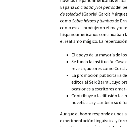
novelas hispanoamericanas en los 
España
La ciudad y los perros
del pe
de soledad
(Gabriel García Márquez
como
Sobre héroes y tumbas
de Ern
como estas produjeron el mayor as
hispanoamericanos continuaban la 
el realismo mágico. La repercusión 
El apoyo de la mayoría de los
Se funda la institución Casa 
revista, autores como Cortáz
La promoción publicitaria de 
editorial Seix Barral, cuyo p
ocasiones a escritores ameri
Contribuye a la difusión las
novelística y también su dif
Aunque el boom responde a unos aut
experimentación lingüística y for