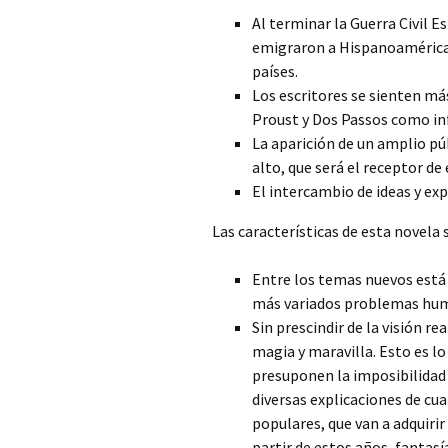
Al terminar la Guerra Civil 
emigraron a Hispanoamérica,
países.
Los escritores se sienten má
Proust y Dos Passos como inf
La aparición de un amplio p
alto, que será el receptor de
El intercambio de ideas y ex
Las características de esta novela 
Entre los temas nuevos está 
más variados problemas huma
Sin prescindir de la visión r
magia y maravilla. Esto es l
presuponen la imposibilidad 
diversas explicaciones de cua
populares, que van a adquirir
partir de estos años, fantasía