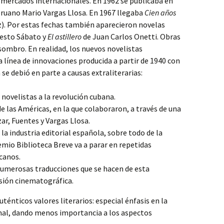
mercados internacionales. En 1962 se publicaba en
ruano Mario Vargas Llosa. En 1967 llegaba
Cien años
). Por estas fechas también aparecieron novelas
esto Sábato y
El astillero
de Juan Carlos Onetti. Obras
ombro. En realidad, los nuevos novelistas
línea de innovaciones producida a partir de 1940 con
se debió en parte a causas extraliterarias:
 novelistas a la revolución cubana.
de las Américas, en la que colaboraron, a través de una
ar, Fuentes y Vargas Llosa.
la industria editorial española, sobre todo de la
remio Biblioteca Breve va a parar en repetidas
canos.
 numerosas traducciones que se hacen de esta
usión cinematográfica.
énticos valores literarios: especial énfasis en la
mal, dando menos importancia a los aspectos