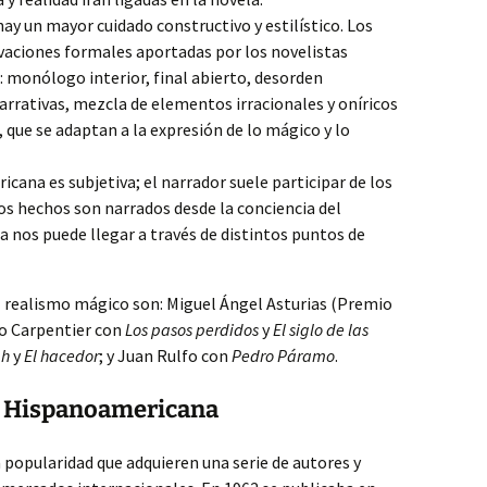
 hay un mayor cuidado constructivo y estilístico. Los
vaciones formales aportadas por los novelistas
 monólogo interior, final abierto, desorden
rrativas, mezcla de elementos irracionales y oníricos
 que se adaptan a la expresión de lo mágico y lo
cana es subjetiva; el narrador suele participar de los
s hechos son narrados desde la conciencia del
ria nos puede llegar a través de distintos puntos de
l realismo mágico son: Miguel Ángel Asturias (Premio
jo Carpentier con
Los pasos perdidos
y
El siglo de las
ph
y
El hacedor
; y Juan Rulfo con
Pedro Páramo
.
la Hispanoamericana
popularidad que adquieren una serie de autores y