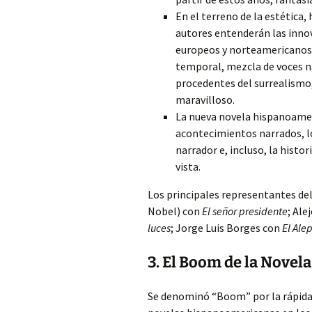
En el terreno de la estética,
autores entenderán las inno
europeos y norteamericanos:
temporal, mezcla de voces na
procedentes del surrealismo,
maravilloso.
La nueva novela hispanoameri
acontecimientos narrados, lo
narrador e, incluso, la histo
vista.
Los principales representantes de
Nobel) con
El señor presidente
; Ale
luces
; Jorge Luis Borges con
El Ale
3. El Boom de la Nove
Se denominó “Boom” por la rápida 