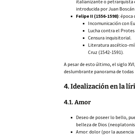
italianizante o petrarquista 
introducida por Juan Boscán 
Felipe II (1556-1598)
: época 
Incomunicación con Eu
Lucha contra el Protes
Censura inquisitorial.
Literatura ascético-mís
Cruz (1542-1591).
A pesar de esto último, el siglo XV
deslumbrante panorama de todas las
4. Idealización en la lí
4.1. Amor
Deseo de poseer lo bello, pue
belleza de Dios (neoplatoni
Amor: dolor (por la ausencia