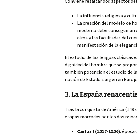
Conviene resaltar dos aspectos d
La influencia religiosa y cul
La creación del modelo de h
moderno debe conseguir un de
alma y las facultades del cuer
manifestación de la elegancia
El estudio de las lenguas clásicas 
dignidad del hombre que se propon
también potencian el estudio de la
noción de Estado: surgen en Europa
3. La España renacenti
Tras la conquista de América (1492
etapas marcadas por los dos reinado
Carlos I (1517-1556)
: época