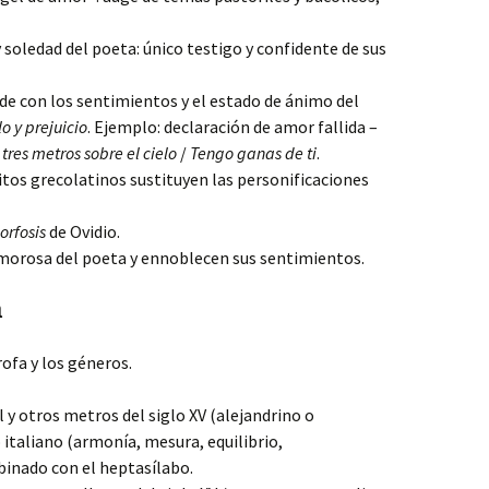
 soledad del poeta: único testigo y confidente de sus
rde con los sentimientos y el estado de ánimo del
o y prejuicio
. Ejemplo: declaración de amor fallida –
 tres metros sobre el cielo
/
Tengo ganas de ti
.
itos grecolatinos sustituyen las personificaciones
rfosis
de Ovidio.
amorosa del poeta y ennoblecen sus sentimientos.
a
rofa y los géneros.
l y otros metros del siglo XV (alejandrino o
 italiano (armonía, mesura, equilibrio,
inado con el heptasílabo.