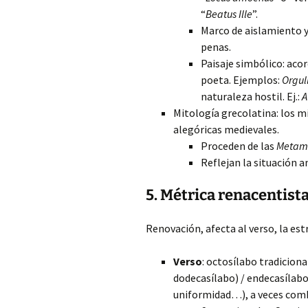
“
Beatus Ille
”.
Marco de aislamiento y
penas.
Paisaje simbólico: aco
poeta. Ejemplos:
Orgull
naturaleza hostil. Ej.:
A
Mitología grecolatina: los m
alegóricas medievales.
Proceden de las
Metamo
Reflejan la situación 
5. Métrica renacentist
Renovación, afecta al verso, la est
Verso
: octosílabo tradiciona
dodecasílabo) / endecasílabo
uniformidad…), a veces comb