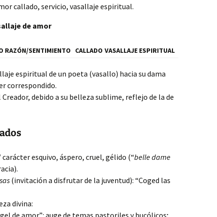
mor callado, servicio, vasallaje espiritual.
sallaje de amor
O RAZÓN/SENTIMIENTO
CALLADO
VASALLAJE ESPIRITUAL
llaje espiritual de un poeta (vasallo) hacia su dama
er correspondido.
Creador, debido a su belleza sublime, reflejo de la de
zados
 carácter esquivo, áspero, cruel, gélido (“
belle dame
acia).
osas
(invitación a disfrutar de la juventud): “Coged las
eza divina:
rgel de amor”: auge de temas pastoriles y bucólicos;