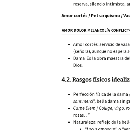
reserva, silencio intimista, a
Amor cortés / Petrarquismo / Va
AMOR
DOLOR
MELANCOLÍA
CONFLICT
Amor cortés: servicio de vasa
(señora), aunque no espera s
Dama: Es la obra maestra del 
Dios.
4.2. Rasgos físicos ideali
Perfección física de la dama /
sans merci
”, bella dama sin gr
Carpe Diem
/
Collige, virgo, r
rosas…”
Naturaleza: reflejo de la bell
“
Locus amoenus
” o “ve