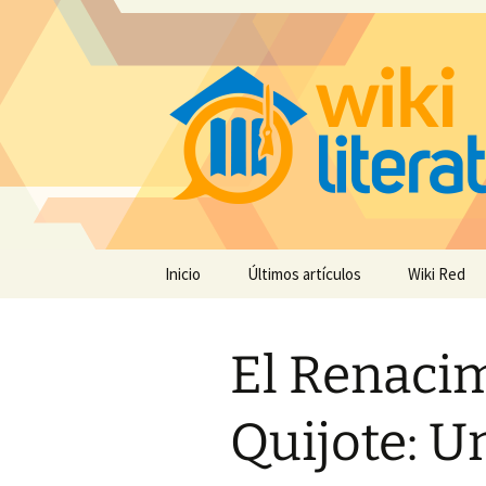
Saltar
Inicio
Últimos artículos
Wiki Red
al
contenido
El Renacim
Quijote: Un