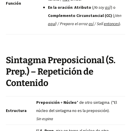
Función
En la oración
:
Atributo
(
¡Yo soy
así
!
) o
Complemento Circunstancial (CC)
(
¡Ven
aquí
! / Prepara el arroz
así
/ Salí
entonces
).
Sintagma Preposicional (S.
Prep.) – Repetición de
Contenido
Preposición
+
Núcleo
* de otro sintagma. (*El
Estructura
núcleo del sintagma no es la preposición).
Sin espina
El
S. Prep.
gira en torno al núcleo de otro