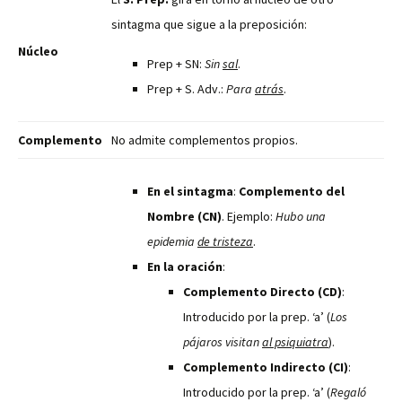
sintagma que sigue a la preposición:
Núcleo
Prep + SN:
Sin
sal
.
Prep + S. Adv.:
Para
atrás
.
Complemento
No admite complementos propios.
En el sintagma
:
Complemento del
Nombre (CN)
. Ejemplo:
Hubo una
epidemia
de tristeza
.
En la oración
:
Complemento Directo (CD)
:
Introducido por la prep. ‘a’ (
Los
pájaros visitan
al psiquiatra
).
Complemento Indirecto (CI)
:
Introducido por la prep. ‘a’ (
Regaló