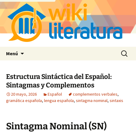
Saltar
Buscar:
Menú
al
contenido
Estructura Sintáctica del Español:
Sintagmas y Complementos
20 mayo, 2026
Español
complementos verbales
,
gramática española
,
lengua española
,
sintagma nominal
,
sintaxis
Sintagma Nominal (SN)