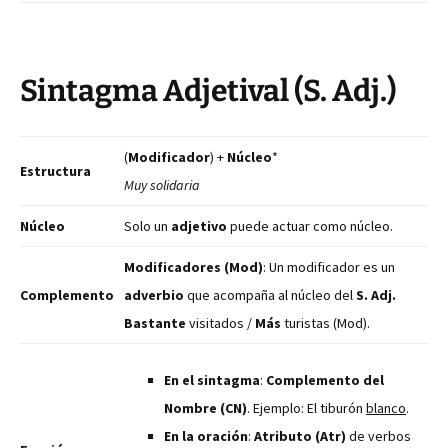
Sintagma Adjetival (S. Adj.)
(
Modificador
) +
Núcleo
*
Estructura
Muy solidaria
Núcleo
Solo un
adjetivo
puede actuar como núcleo.
Modificadores (Mod)
: Un modificador es un
Complemento
adverbio
que acompaña al núcleo del
S. Adj.
Bastante
visitados /
Más
turistas (Mod).
En el sintagma
:
Complemento del
Nombre (CN)
. Ejemplo: El tiburón
blanco
.
En la oración
:
Atributo (Atr)
de verbos