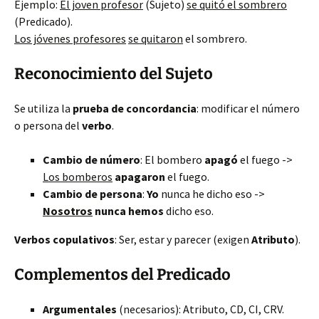
Ejemplo:
El joven profesor
(Sujeto)
se quitó el sombrero
(Predicado).
Los jóvenes profesores
se quitaron
el sombrero.
Reconocimiento del Sujeto
Se utiliza la
prueba de concordancia
: modificar el número
o persona del
verbo
.
Cambio de número
: El bombero
apagó
el fuego ->
Los bomberos
apagaron
el fuego.
Cambio de persona
:
Yo
nunca he dicho eso ->
Nosotros
nunca hemos
dicho eso.
Verbos copulativos
: Ser, estar y parecer (exigen
Atributo
).
Complementos del Predicado
Argumentales
(necesarios): Atributo, CD, CI, CRV.