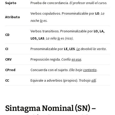
Sujeto
Prueba de concordancia.
El profesor anuló el curso.
Verbos copulativos. Pronominalizable por
LO
.
La
Atributo
noche
lo
es.
Verbos transitivos. Pronominalizable por
LO, LA,
CD
LOS, LAS
.
La niña
lo
es (rica).
CI
Pronominalizable por
LE, LES
.
Le
devolvió la varita.
CRV
Preposición regida.
Confía
en ese
.
CPred
Concuerda con el sujeto.
Ella baja
contenta
.
CC
Equivale a adverbios (propios).
Trabaja
allí
.
Sintagma Nominal (SN) –