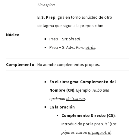
Sin espina
El
S. Prep.
gira en torno al núcleo de otro
sintagma que sigue a la preposición:
Núcleo
Prep + SN:
Sin
sal
.
Prep + S. Adv.:
Para
atrás
.
Complemento
No admite complementos propios.
En el sintagma
:
Complemento del
Nombre (CN)
. Ejemplo:
Hubo una
epidemia
de tristeza
.
En la oración
:
Complemento Directo (CD)
:
Introducido por la prep. ‘a’ (
Los
pájaros visitan
al psiquiatra
).