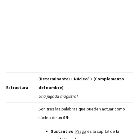
(
Determinante
) +
Núcleo
* + (
Complemento
Estructura
del nombre
)
Una jugada magistral
Son tres las palabras que pueden actuar como
núcleo de un
SN
:
Sustantivo
:
Praga
es la capital de la