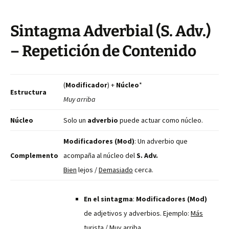
Sintagma Adverbial (S. Adv.)
– Repetición de Contenido
(
Modificador
) +
Núcleo
*
Estructura
Muy arriba
Núcleo
Solo un
adverbio
puede actuar como núcleo.
Modificadores (Mod)
: Un adverbio que
Complemento
acompaña al núcleo del
S. Adv.
Bien
lejos /
Demasiado
cerca.
En el sintagma
:
Modificadores (Mod)
de adjetivos y adverbios. Ejemplo:
Más
turista /
Muy
arriba.