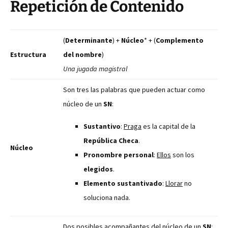
Repetición de Contenido
(
Determinante
) +
Núcleo
* + (
Complemento
Estructura
del nombre
)
Una jugada magistral
Son tres las palabras que pueden actuar como
núcleo de un
SN
:
Sustantivo
:
Praga
es la capital de la
República Checa
.
Núcleo
Pronombre personal
:
Ellos
son los
elegidos
.
Elemento sustantivado
:
Llorar
no
soluciona nada.
Dos posibles acompañantes del núcleo de un
SN
: