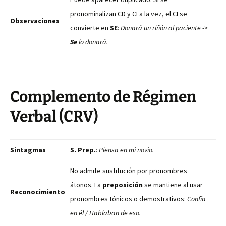
pronominalizan CD y CI a la vez, el CI se
Observaciones
convierte en
SE
:
Donará
un riñón
al paciente
->
Se
lo donará.
Complemento de Régimen
Verbal (CRV)
Sintagmas
S. Prep.
:
Piensa
en mi novio
.
No admite sustitución por pronombres
átonos. La
preposición
se mantiene al usar
Reconocimiento
pronombres tónicos o demostrativos:
Confía
en él
/ Hablaban
de eso
.