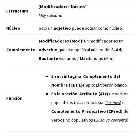
(
Modificador
) +
Núcleo
*
Estructura
Muy solidaria
Núcleo
Solo un
adjetivo
puede actuar como núcleo.
Modificadores (Mod)
: Un modificador es un
Complemento
adverbio
que acompaña al núcleo del
S. Adj.
Bastante
visitados /
Más
turistas (Mod).
En el sintagma
:
Complemento del
Nombre (CN)
. Ejemplo: El tiburón
blanco
.
En la oración
:
Atributo (Atr)
de verbos
Función
copulativos (
Los horarios son
flexibles
) o
Complemento Predicativo (CPred)
de
verbos no copulativos (
Luisa va
contenta
).