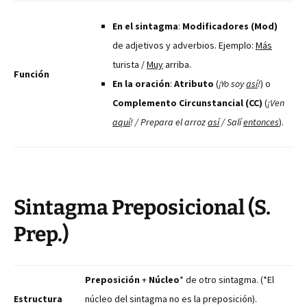
En el sintagma
:
Modificadores (Mod)
de adjetivos y adverbios. Ejemplo:
Más
turista /
Muy
arriba.
Función
En la oración
:
Atributo
(
¡Yo soy
así
!
) o
Complemento Circunstancial (CC)
(
¡Ven
aquí
! / Prepara el arroz
así
/ Salí
entonces
).
Sintagma Preposicional (S.
Prep.)
Preposición
+
Núcleo
* de otro sintagma. (*El
Estructura
núcleo del sintagma no es la preposición).