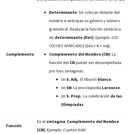
Determinante
: Se colocan delante del
nombre e anticipan su género y número
gramatical. Realizan la función sintáctica
de
determinante (Det)
. Ejemplo:
LOS
COCHES APARCADOS
(Det + N + Adj).
Complemento
Complemento del Nombre (CN)
: La
función del
CN
puede ser desempeñada
por tres sintagmas:
Un
S. Adj.
: El tiburón
blanco
.
Un
SN
: La enciclopedia
Larousse
.
Un
S. Prep.
: La celebración
de las
Olimpiadas
.
En el
sintagma
:
Complemento del Nombre
Función
(CN)
. Ejemplo:
Capitán Kidd
.