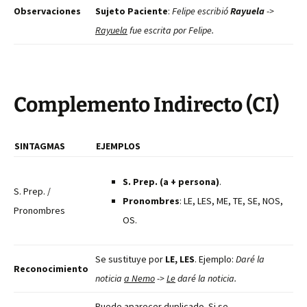
Observaciones
Sujeto Paciente
:
Felipe escribió
Rayuela
->
Rayuela
fue escrita por Felipe.
Complemento Indirecto (CI)
SINTAGMAS
EJEMPLOS
S. Prep. (a + persona)
.
S. Prep. /
Pronombres
: LE, LES, ME, TE, SE, NOS,
Pronombres
OS.
Se sustituye por
LE, LES
. Ejemplo:
Daré la
Reconocimiento
noticia
a Nemo
->
Le
daré la noticia.
Puede aparecer duplicado. Si se