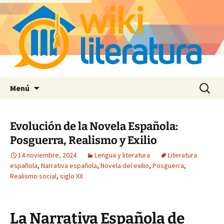
Saltar
Buscar:
Menú
al
contenido
Evolución de la Novela Española:
Posguerra, Realismo y Exilio
14 noviembre, 2024
Lengua y literatura
Literatura
española
,
Narrativa española
,
Novela del exilio
,
Posguerra
,
Realismo social
,
siglo XX
La Narrativa Española de