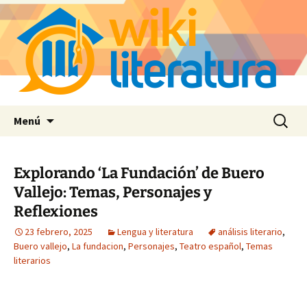
Saltar
Buscar:
Menú
al
contenido
Explorando ‘La Fundación’ de Buero
Vallejo: Temas, Personajes y
Reflexiones
23 febrero, 2025
Lengua y literatura
análisis literario
,
Buero vallejo
,
La fundacion
,
Personajes
,
Teatro español
,
Temas
literarios