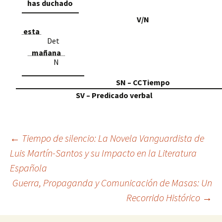
has duchado
V/N
esta
Det
mañana
N
SN – CCTiempo
SV – Predicado verbal
Navegación
←
Tiempo de silencio: La Novela Vanguardista de
Luis Martín-Santos y su Impacto en la Literatura
Española
de
Guerra, Propaganda y Comunicación de Masas: Un
Recorrido Histórico
→
entradas