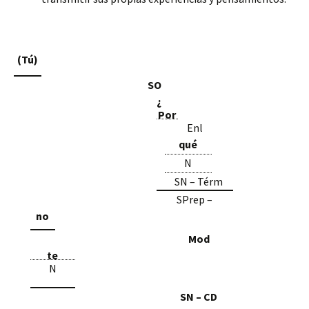
(Tú)
SO
¿
Por
Enl
qué
N
SN – Térm
SPrep –
no
Mod
te
N
SN – CD