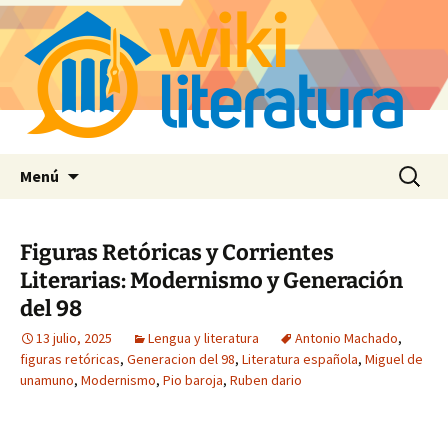
Saltar
Buscar:
Menú
al
contenido
Figuras Retóricas y Corrientes
Literarias: Modernismo y Generación
del 98
13 julio, 2025
Lengua y literatura
Antonio Machado
,
figuras retóricas
,
Generacion del 98
,
Literatura española
,
Miguel de
unamuno
,
Modernismo
,
Pio baroja
,
Ruben dario