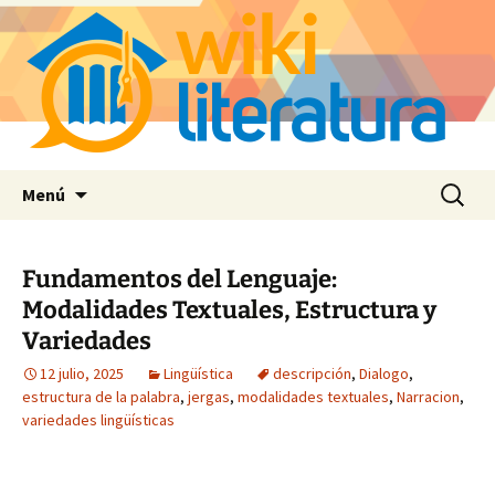
Saltar
Buscar:
Menú
al
contenido
Fundamentos del Lenguaje:
Modalidades Textuales, Estructura y
Variedades
12 julio, 2025
Lingüística
descripción
,
Dialogo
,
estructura de la palabra
,
jergas
,
modalidades textuales
,
Narracion
,
variedades lingüísticas