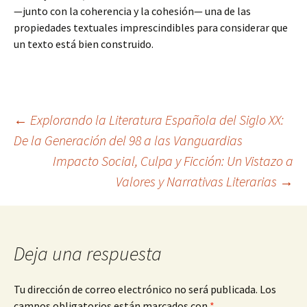
—junto con la coherencia y la cohesión— una de las
propiedades textuales imprescindibles para considerar que
un texto está bien construido.
Navegación
←
Explorando la Literatura Española del Siglo XX:
De la Generación del 98 a las Vanguardias
Impacto Social, Culpa y Ficción: Un Vistazo a
de
Valores y Narrativas Literarias
→
entradas
Deja una respuesta
Tu dirección de correo electrónico no será publicada.
Los
campos obligatorios están marcados con
*