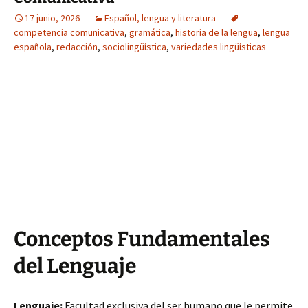
17 junio, 2026
Español, lengua y literatura
competencia comunicativa
,
gramática
,
historia de la lengua
,
lengua
española
,
redacción
,
sociolingüística
,
variedades lingüísticas
Conceptos Fundamentales
del Lenguaje
Lenguaje:
Facultad exclusiva del ser humano que le permite