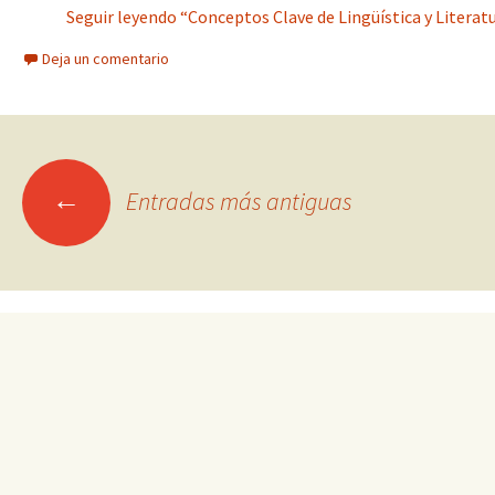
Seguir leyendo “Conceptos Clave de Lingüística y Literatur
Deja un comentario
Ir
←
Entradas más antiguas
a
las
entradas