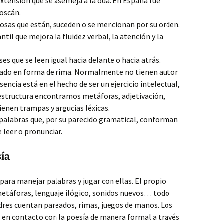
xtensión que se asemeja a la oda. En España fue
Boscán.
osas que están, suceden o se mencionan por su orden.
ntil que mejora la fluidez verbal, la atención y la
ses que se leen igual hacia delante o hacia atrás.
sado en forma de rima. Normalmente no tienen autor
sencia está en el hecho de ser un ejercicio intelectual,
u estructura encontramos metáforas, adjetivación,
tienen trampas y argucias léxicas.
palabras que, por su parecido gramatical, conforman
e leer o pronunciar.
sía
para manejar palabras y jugar con ellas. El propio
metáforas, lenguaje ilógico, sonidos nuevos… todo
padres cuentan pareados, rimas, juegos de manos. Los
en contacto con la poesía de manera formal a través