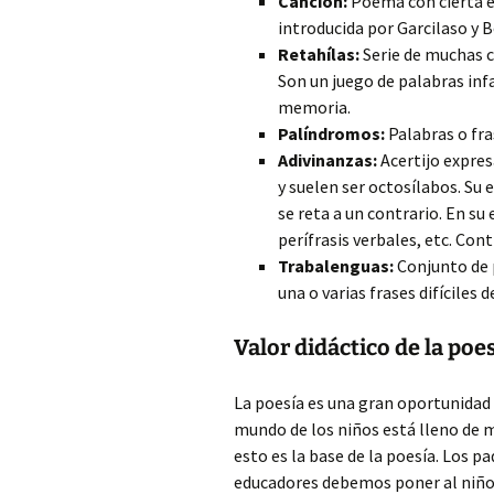
Canción:
Poema con cierta e
introducida por Garcilaso y 
Retahílas:
Serie de muchas c
Son un juego de palabras infa
memoria.
Palíndromos:
Palabras o fra
Adivinanzas:
Acertijo expre
y suelen ser octosílabos. Su e
se reta a un contrario. En s
perífrasis verbales, etc. Con
Trabalenguas:
Conjunto de 
una o varias frases difíciles d
Valor didáctico de la poe
La poesía es una gran oportunidad 
mundo de los niños está lleno de 
esto es la base de la poesía. Los 
educadores debemos poner al niño 