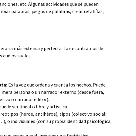
nciones, etc. Algunas actividades que se pueden
biar palabras, juegos de palabras, crear retahílas,
iteraria más extensa y perfecta. La encontramos de
s audiovisuales.
sta:
Es la voz que ordena y cuenta los hechos. Puede
rimera persona o un narrador externo (desde fuera,
tivo o narrador editor).
uede ser lineal o libre y artística.
eotipos (héroe, antihéroe), tipos (colectivo social:
), o individuales (con su propia identidad psicológica,
er un espacio real, imaginario o fantástico.