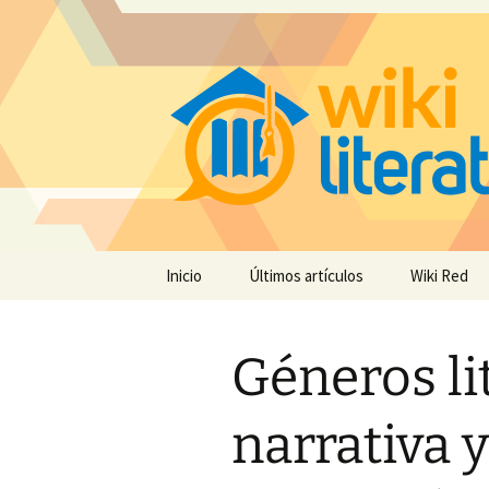
Saltar
Inicio
Últimos artículos
Wiki Red
al
contenido
Géneros lit
narrativa y