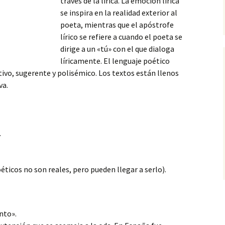
través de la lírica. La emoción lírica
se inspira en la realidad exterior al
poeta, mientras que el apóstrofe
lírico se refiere a cuando el poeta se
dirige a un «tú» con el
que dialoga
líricamente. El lenguaje poético
vo, sugerente y polisémico. Los textos están llenos
va.
.
ticos no son reales, pero pueden llegar a serlo).
nto».