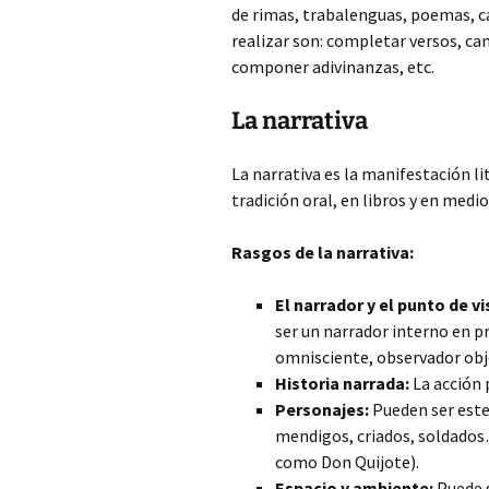
de rimas, trabalenguas, poemas, ca
realizar son: completar versos, cam
componer adivinanzas, etc.
La narrativa
La narrativa es la manifestación l
tradición oral, en libros y en medio
Rasgos de la narrativa:
El narrador y el punto de vi
ser un narrador interno en p
omnisciente, observador obje
Historia narrada:
La acción p
Personajes:
Pueden ser ester
mendigos, criados, soldados…
como Don Quijote).
Espacio y ambiente:
Puede s