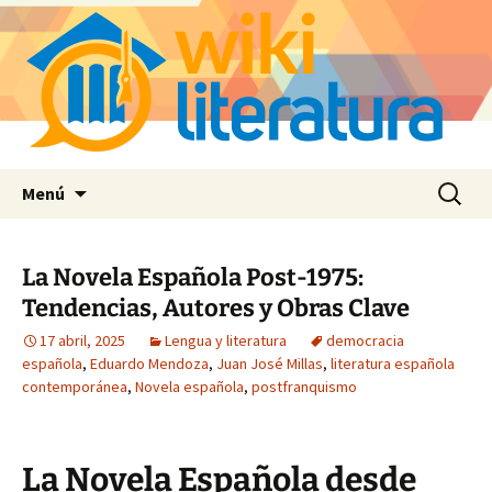
Saltar
Buscar:
Menú
al
contenido
La Novela Española Post-1975:
Tendencias, Autores y Obras Clave
17 abril, 2025
Lengua y literatura
democracia
española
,
Eduardo Mendoza
,
Juan José Millas
,
literatura española
contemporánea
,
Novela española
,
postfranquismo
La Novela Española desde