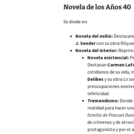
Novela de los Años 40
Se divide en:
Novela del exilio:
Destacan
J. Sender
con su obra
Réquie
Novela del interior:
Reprimid
Novela existencial:
Pr
Destacan
Carmen Laf
cotidianos de su vida,
Delibes
y su obra
La so
preocupaciones existen
infelicidad.
Tremendismo:
Donde s
realidad para hacer un
familia de Pascual Dua
de crímenes y de atroc
protagonista y por el 