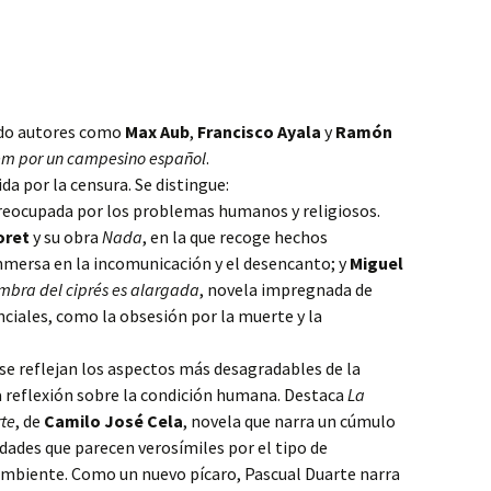
do autores como
Max Aub
,
Francisco Ayala
y
Ramón
m por un campesino español
.
a por la censura. Se distingue:
eocupada por los problemas humanos y religiosos.
oret
y su obra
Nada
, en la que recoge hechos
 inmersa en la incomunicación y el desencanto; y
Miguel
mbra del ciprés es alargada
, novela impregnada de
ciales, como la obsesión por la muerte y la
e reflejan los aspectos más desagradables de la
a reflexión sobre la condición humana. Destaca
La
rte
, de
Camilo José Cela
, novela que narra un cúmulo
idades que parecen verosímiles por el tipo de
ambiente. Como un nuevo pícaro, Pascual Duarte narra