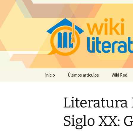
Saltar
Inicio
Últimos artículos
Wiki Red
al
contenido
Literatura
Siglo XX: 