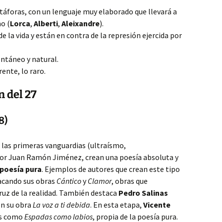
áforas, con un lenguaje muy elaborado que llevará a
o (
Lorca
,
Alberti
,
Aleixandre
).
e la vida y están en contra de la represión ejercida por
ontáneo y natural.
rente, lo raro.
n del 27
8)
n las primeras vanguardias (ultraísmo,
por Juan Ramón Jiménez, crean una poesía absoluta y
poesía pura
. Ejemplos de autores que crean este tipo
tacando sus obras
Cántico
y
Clamor
, obras que
cruz de la realidad. También destaca
Pedro Salinas
on su obra
La voz a ti debida
. En esta etapa,
Vicente
as como
Espadas como labios
, propia de la poesía pura.