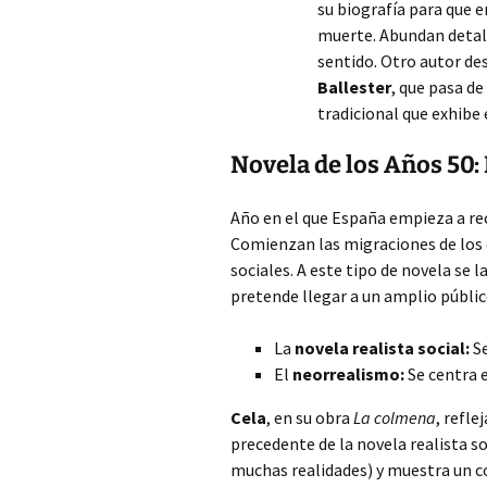
su biografía para que
muerte. Abundan detalle
sentido. Otro autor des
Ballester
, que pasa d
tradicional que exhibe
Novela de los Años 50:
Año en el que España empieza a re
Comienzan las migraciones de los c
sociales. A este tipo de novela se
pretende llegar a un amplio público
La
novela realista social:
Se
El
neorrealismo:
Se centra 
Cela
, en su obra
La colmena
, refl
precedente de la novela realista so
muchas realidades) y muestra un 