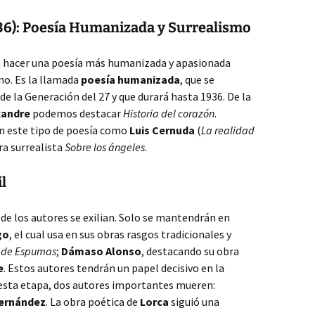
36): Poesía Humanizada y Surrealismo
a hacer una poesía más humanizada y apasionada
o. Es la llamada
poesía humanizada
, que se
e la Generación del 27 y que durará hasta 1936. De la
xandre
podemos destacar
Historia del corazón
.
n este tipo de poesía como
Luis Cernuda
(
La realidad
ra surrealista
Sobre los ángeles
.
l
 de los autores se exilian. Solo se mantendrán en
go
, el cual usa en sus obras rasgos tradicionales y
 de Espumas
;
Dámaso Alonso
, destacando su obra
e
. Estos autores tendrán un papel decisivo en la
 esta etapa, dos autores importantes mueren:
ernández
. La obra poética de
Lorca
siguió una