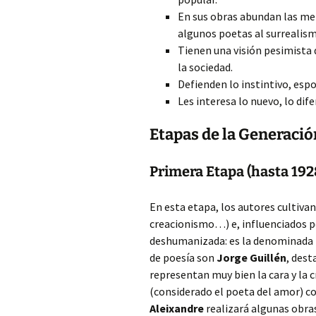
En sus obras abundan las met
algunos poetas al surrealism
Tienen una visión pesimista d
la sociedad.
Defienden lo instintivo, esp
Les interesa lo nuevo, lo dife
Etapas de la Generació
Primera Etapa (hasta 192
En esta etapa, los autores cultiva
creacionismo…) e, influenciados 
deshumanizada: es la denominada
de poesía son
Jorge Guillén
, des
representan muy bien la cara y la 
(considerado el poeta del amor) c
Aleixandre
realizará algunas obr