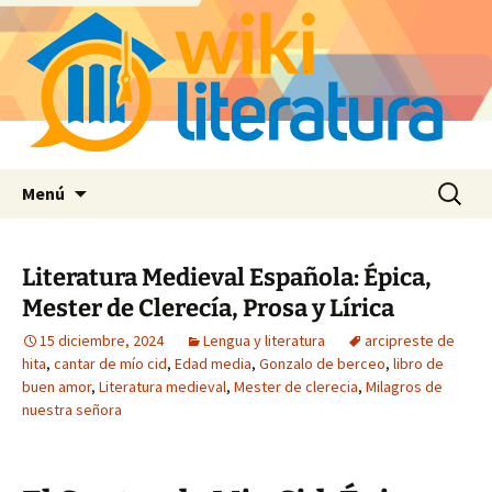
Saltar
Buscar:
Menú
al
contenido
Literatura Medieval Española: Épica,
Mester de Clerecía, Prosa y Lírica
15 diciembre, 2024
Lengua y literatura
arcipreste de
hita
,
cantar de mío cid
,
Edad media
,
Gonzalo de berceo
,
libro de
buen amor
,
Literatura medieval
,
Mester de clerecia
,
Milagros de
nuestra señora